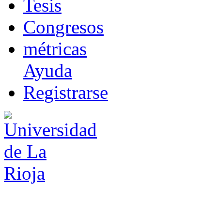
T
esis
Co
n
gresos
m
étricas
Ayuda
R
e
gistrarse