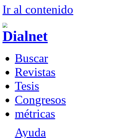
Ir al conteni
d
o
B
uscar
R
evistas
T
esis
Co
n
gresos
m
étricas
Ayuda