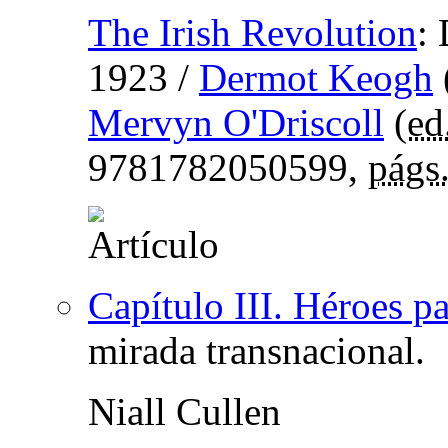
The Irish Revolution
:
1923
/
Dermot Keogh
Mervyn O'Driscoll
(
ed.
9781782050599,
págs
Capítulo III. Héroes pa
mirada transnacional.
Niall Cullen