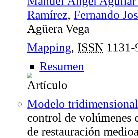
Manuel Ángel Aguilar 
Ramírez
,
Fernando Jos
Agüera Vega
Mapping
,
ISSN
1131-
Resumen
Modelo tridimensional 
control de volúmenes de
de restauración medio