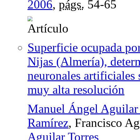
2006
,
págs.
54-65
Superficie ocupada po
Nijas (Almería), deter
neuronales artificiales
muy alta resolución
Manuel Ángel Aguilar 
Ramírez
, Francisco A
Aguilar Torres