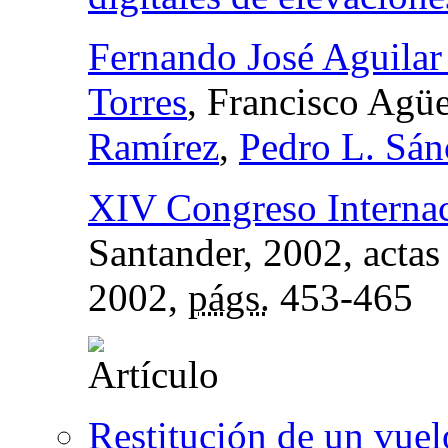
Fernando José Aguilar
Torres
, Francisco Agü
Ramírez
,
Pedro L. Sá
XIV Congreso Internaci
Santander, 2002, actas
2002,
págs.
453-465
Restitución de un vuel