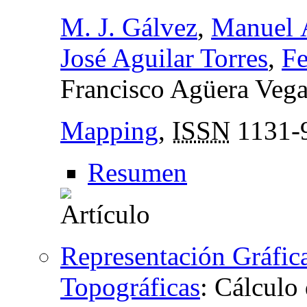
M. J. Gálvez
,
Manuel Á
José Aguilar Torres
,
Fe
Francisco Agüera Veg
Mapping
,
ISSN
1131-
Resumen
Representación Gráfic
Topográficas
:
Cálculo 