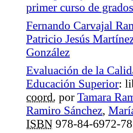
primer curso de grados
Fernando Carvajal Ra
Patricio Jesús Martíne
González
Evaluación de la Calid
Educación Superior
:
l
coord.
por
Tamara Ram
Ramiro Sánchez
,
Marí
ISBN
978-84-6972-78