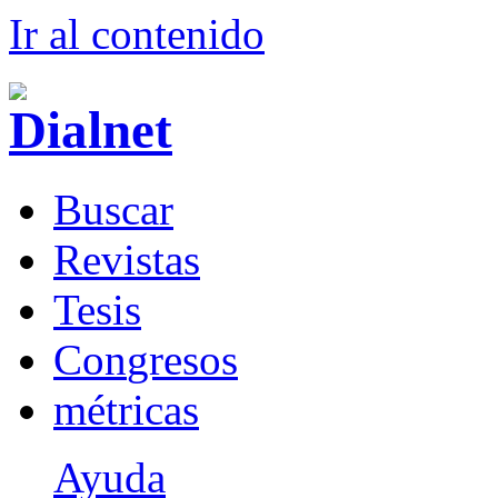
Ir al conteni
d
o
B
uscar
R
evistas
T
esis
Co
n
gresos
m
étricas
Ayuda