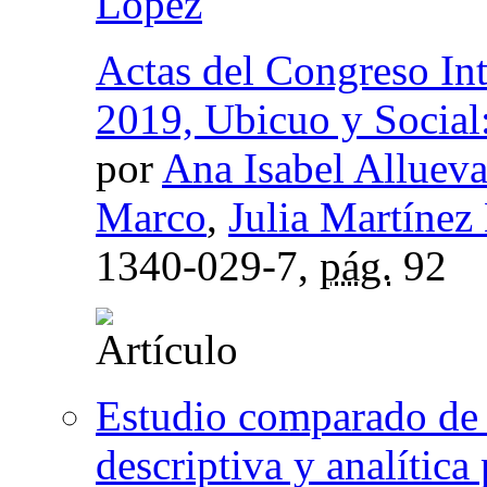
López
Actas del Congreso In
2019, Ubicuo y Social
por
Ana Isabel Allueva
Marco
,
Julia Martínez
1340-029-7,
pág.
92
Estudio comparado de 
descriptiva y analítica