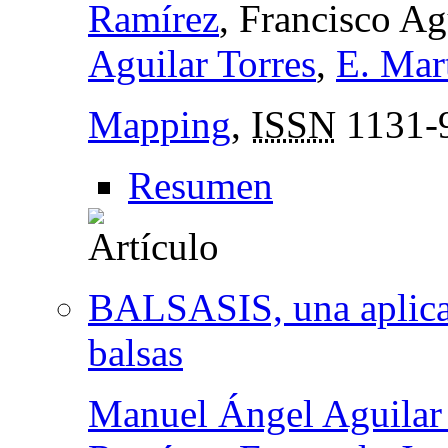
Ramírez
, Francisco A
Aguilar Torres
,
E. Mar
Mapping
,
ISSN
1131-
Resumen
BALSASIS, una aplicac
balsas
Manuel Ángel Aguilar 