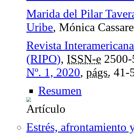
Marida del Pilar Tave
Uribe
, Mónica Cassare
Revista Interamerican
(RIPO)
,
ISSN-e
2500-
Nº. 1, 2020
,
págs.
41-
Resumen
Estrés, afrontamiento y