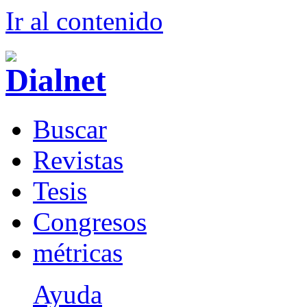
Ir al conteni
d
o
B
uscar
R
evistas
T
esis
Co
n
gresos
m
étricas
Ayuda