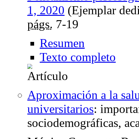
1, 2020
(Ejemplar dedi
págs.
7-19
Resumen
Texto completo
Aproximación a la salu
universitarios
:
importa
sociodemográficas, ac