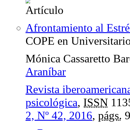
Afrontamiento al Estré
COPE en Universitari
Mónica Cassaretto Bar
Araníbar
Revista iberoamericana
psicológica
,
ISSN
113
2, Nº 42, 2016
,
págs.
9