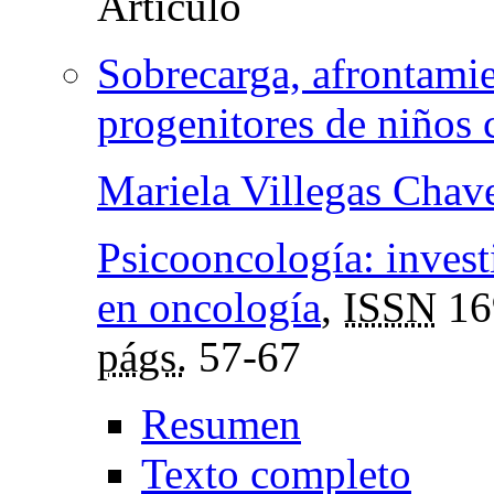
Sobrecarga, afrontamie
progenitores de niños 
Mariela Villegas Chav
Psicooncología: invest
en oncología
,
ISSN
16
págs.
57-67
Resumen
Texto completo