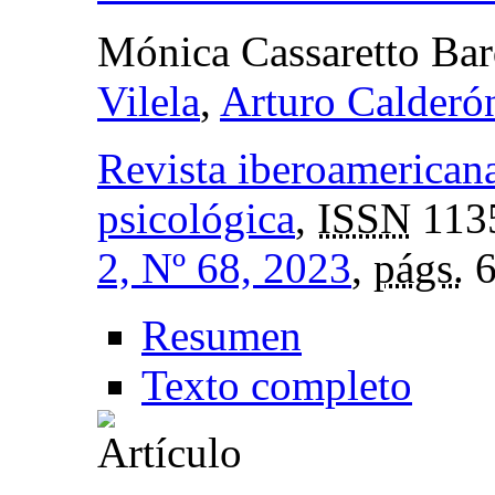
Mónica Cassaretto Bar
Vilela
,
Arturo Calderó
Revista iberoamericana
psicológica
,
ISSN
113
2, Nº 68, 2023
,
págs.
6
Resumen
Texto completo