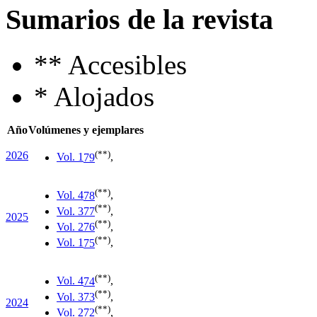
Sumarios de la revista
**
Accesibles
*
Alojados
Año
Volúmenes y ejemplares
(**)
2026
Vol. 1
79
,
(**)
Vol. 4
78
,
(**)
Vol. 3
77
,
2025
(**)
Vol. 2
76
,
(**)
Vol. 1
75
,
(**)
Vol. 4
74
,
(**)
Vol. 3
73
,
2024
(**)
Vol. 2
72
,