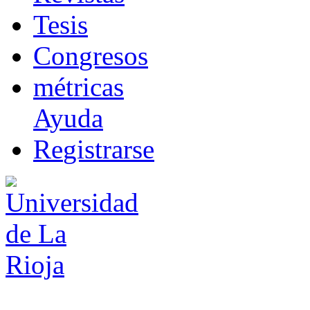
T
esis
Co
n
gresos
m
étricas
Ayuda
R
e
gistrarse