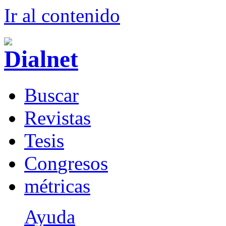
Ir al conteni
d
o
B
uscar
R
evistas
T
esis
Co
n
gresos
m
étricas
Ayuda