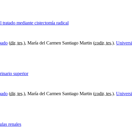
 tratado mediante cistectomía radical
pado
(
dir. tes.
), María del Carmen Santiago Martin (
codir. tes.
).
Universi
rinario superior
pado
(
dir. tes.
), María del Carmen Santiago Martin (
codir. tes.
).
Universi
ulas renales