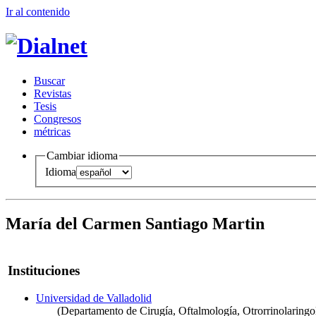
Ir al conteni
d
o
B
uscar
R
evistas
T
esis
Co
n
gresos
m
étricas
Cambiar idioma
Idioma
María del Carmen Santiago Martin
Instituciones
Universidad de Valladolid
(Departamento de Cirugía, Oftalmología, Otrorrinolaringol