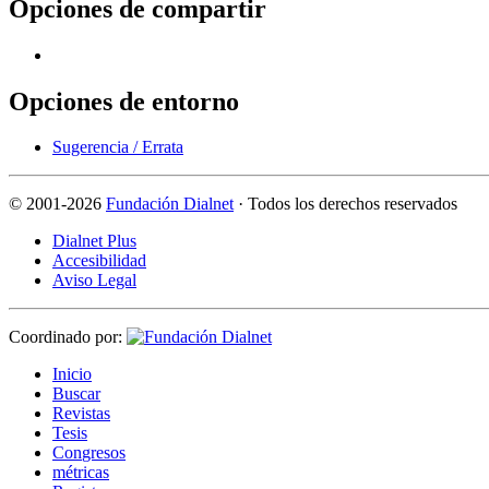
Opciones de compartir
Opciones de entorno
Sugerencia / Errata
©
2001-2026
Fundación Dialnet
· Todos los derechos reservados
Dialnet Plus
Accesibilidad
Aviso Legal
Coordinado por:
I
nicio
B
uscar
R
evistas
T
esis
Co
n
gresos
m
étricas