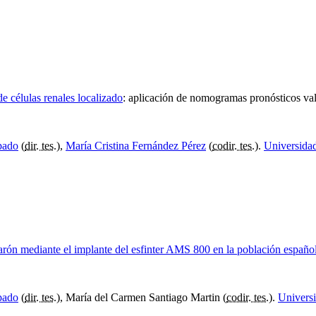
de células renales localizado
:
aplicación de nomogramas pronósticos va
pado
(
dir. tes.
),
María Cristina Fernández Pérez
(
codir. tes.
).
Universidad
 varón mediante el implante del esfinter AMS 800 en la población españo
pado
(
dir. tes.
), María del Carmen Santiago Martin (
codir. tes.
).
Universi