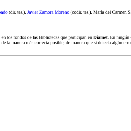
pado
(
dir. tes.
),
Javier Zamora Moreno
(
codir. tes.
), María del Carmen S
s en los fondos de las Bibliotecas que participan en
Dialnet
. En ningún 
 de la manera más correcta posible, de manera que si detecta algún erro