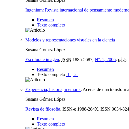
Susana Gómez López
Ingenium: Revista internacional de pensamiento moderno 
Resumen
Texto completo
Modelos y representaciones visuales en la ciencia
Susana Gómez López
Escritura e imagen
,
ISSN
1885-5687,
Nº. 1, 2005
,
págs.
Resumen
Texto completo
1
2
Experiencia, historia, memoria
:
Acerca de una transforma
Susana Gómez López
Revista de filosofía
,
ISSN-e
1988-284X,
ISSN
0034-82
Resumen
Texto completo