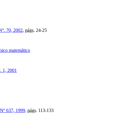
Nº. 70, 2002
,
págs.
24-25
físico matemático
. 1, 2001
Nº 637, 1999
,
págs.
113-133