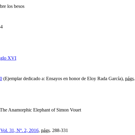
bre los besos
54
siglo XVI
0
(Ejemplar dedicado a: Ensayos en honor de Eloy Rada García),
págs.
The Anamorphic Elephant of Simon Vouet
,
Vol. 31, Nº. 2, 2016
,
págs.
288-331