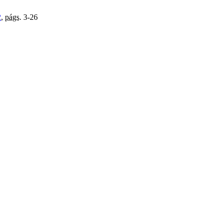
2
,
págs.
3-26