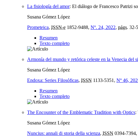
La fisiología del amor
:
El diálogo de Francesco Patrizi so
Susana Gómez López
Prometeica
,
ISSN-e
1852-9488,
Nº. 24, 2022
,
págs.
32-
Resumen
Texto completo
Armonía del mundo y retórica celeste en la Venecia del 
Susana Gómez López
Endoxa: Series Filosóficas
,
ISSN
1133-5351,
Nº 46, 202
Resumen
Texto completo
The Encounter of the Emblematic Tradition with Optics
:
Susana Gómez López
Nuncius: annali di storia della scienza
,
ISSN
0394-7394