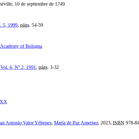
néville, 10 de septiembre de 1749
. 5, 1999
,
págs.
54-59
es Academy of Bologna
,
Vol. 6, Nº 2, 1991
,
págs.
3-32
o XX
an Antonio Valor Yébenes
,
María de Paz Amerigo
, 2023,
ISBN
978-84