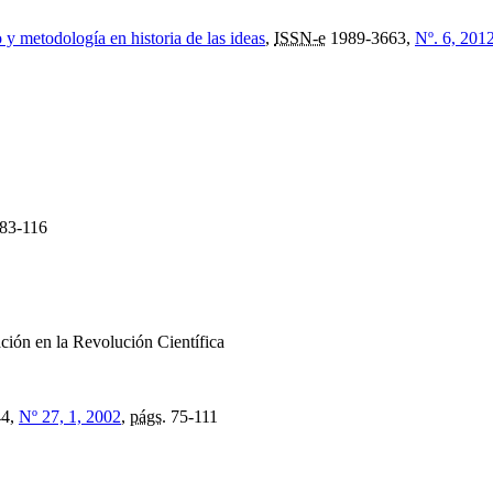
y metodología en historia de las ideas
,
ISSN-e
1989-3663,
Nº. 6, 201
83-116
ción en la Revolución Científica
44,
Nº 27, 1, 2002
,
págs.
75-111