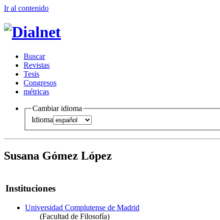
Ir al conteni
d
o
B
uscar
R
evistas
T
esis
Co
n
gresos
m
étricas
Cambiar idioma
Idioma
Susana Gómez López
Instituciones
Universidad Complutense de Madrid
(Facultad de Filosofía)