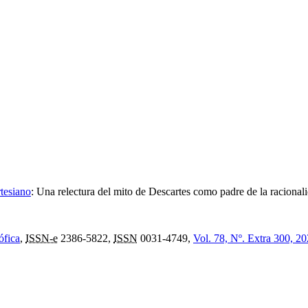
rtesiano
:
Una relectura del mito de Descartes como padre de la raciona
ófica
,
ISSN-e
2386-5822,
ISSN
0031-4749,
Vol. 78, Nº. Extra 300, 2