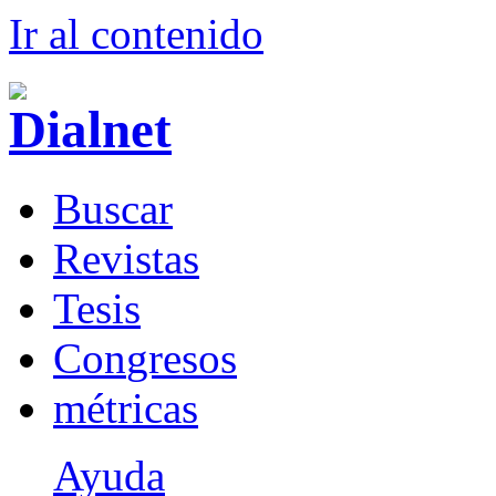
Ir al conteni
d
o
B
uscar
R
evistas
T
esis
Co
n
gresos
m
étricas
Ayuda