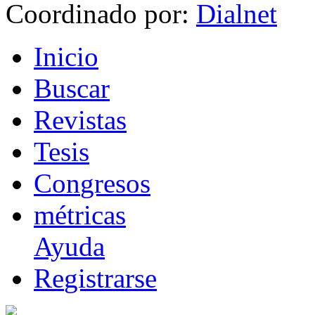
Coordinado por:
I
nicio
B
uscar
R
evistas
T
esis
Co
n
gresos
m
étricas
Ayuda
R
e
gistrarse