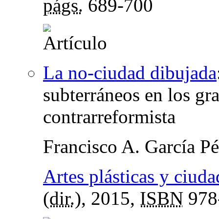
págs.
689-700
La no-ciudad dibujada
subterráneos en los gr
contrarreformista
Francisco A. García Pé
Artes plásticas y ciuda
(
dir.
), 2015,
ISBN
978