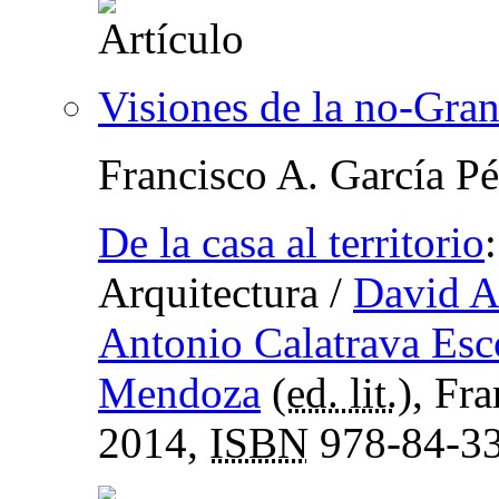
Visiones de la no-Gra
Francisco A. García Pé
De la casa al territorio
Arquitectura
/
David A
Antonio Calatrava Esc
Mendoza
(
ed. lit.
), Fr
2014,
ISBN
978-84-33