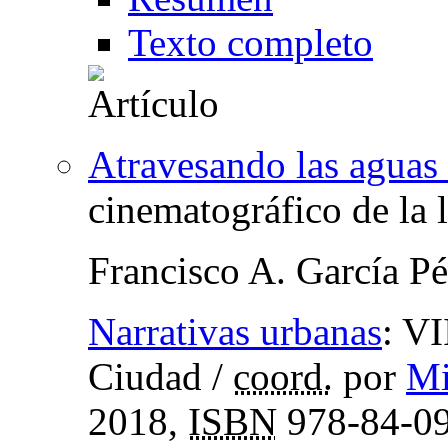
Texto completo
Atravesando las aguas
cinematográfico de la 
Francisco A. García Pé
Narrativas urbanas
:
VI
Ciudad
/
coord.
por
Mi
2018,
ISBN
978-84-09