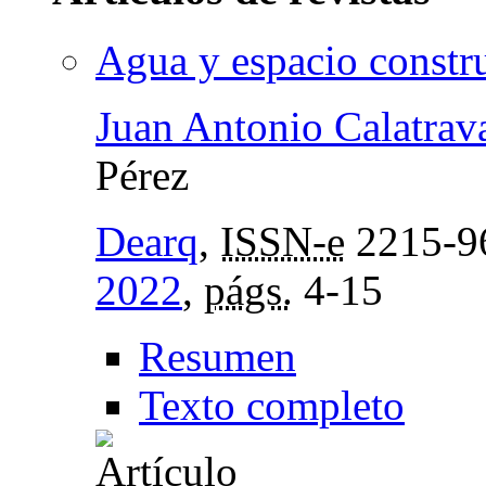
Agua y espacio constr
Juan Antonio Calatrav
Pérez
Dearq
,
ISSN-e
2215-9
2022
,
págs.
4-15
Resumen
Texto completo