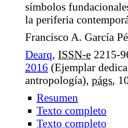
símbolos fundacionales
la periferia contempor
Francisco A. García Pé
Dearq
,
ISSN-e
2215-9
2016
(Ejemplar dedicad
antropología),
págs.
10
Resumen
Texto completo
Texto completo