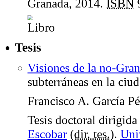
Granada, 2014.
ISBN
9
Tesis
Visiones de la no-Gra
subterráneas en la ciu
Francisco A. García Pé
Tesis doctoral dirigid
Escobar
(
dir. tes.
).
Uni