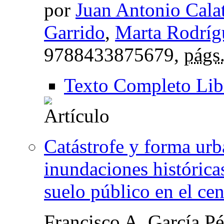
por
Juan Antonio Cala
Garrido
,
Marta Rodrígu
9788433875679,
págs
Texto Completo Lib
Catástrofe y forma urba
inundaciones históricas
suelo público en el ce
Francisco A. García Pé