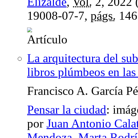
Elizalde
,
Vol.
2, 2022 
19008-07-7,
págs.
146
La arquitectura del sub
libros plúmbeos en la
Francisco A. García Pé
Pensar la ciudad
:
imáge
por
Juan Antonio Cala
Mendoza
,
Marta Rodrí