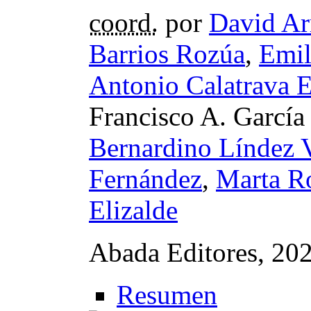
coord.
por
David Ar
Barrios Rozúa
,
Emil
Antonio Calatrava 
Francisco A. García
Bernardino Líndez 
Fernández
,
Marta Ro
Elizalde
Abada Editores, 20
Resumen