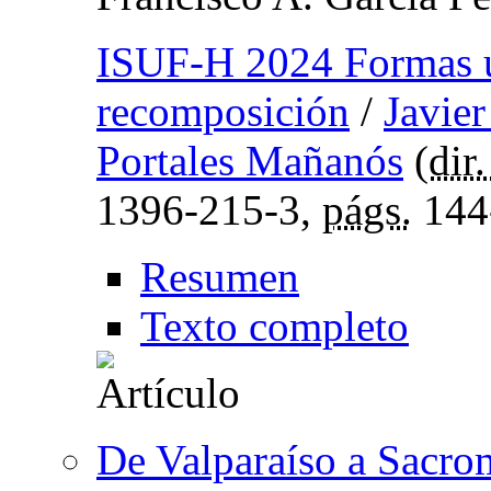
ISUF-H 2024 Formas ur
recomposición
/
Javier
Portales Mañanós
(
dir
1396-215-3,
págs.
144
Resumen
Texto completo
De Valparaíso a Sacro