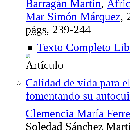
Barragán Martín
,
Áfri
Mar Simón Márquez
,
págs.
239-244
Texto Completo Lib
Calidad de vida para e
fomentando su autocu
Clemencia María Ferr
Soledad Sánchez Mart