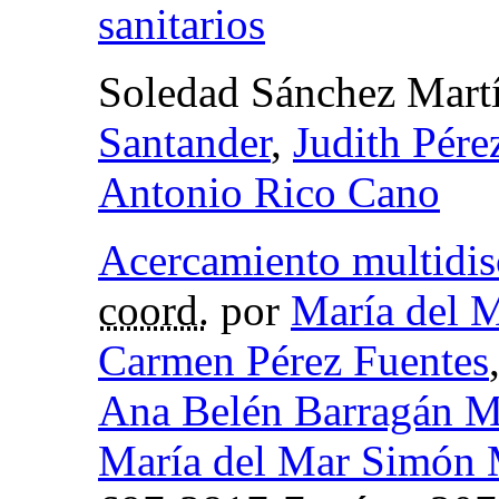
sanitarios
Soledad Sánchez Mart
Santander
,
Judith Pére
Antonio Rico Cano
Acercamiento multidisc
coord.
por
María del 
Carmen Pérez Fuentes
Ana Belén Barragán M
María del Mar Simón