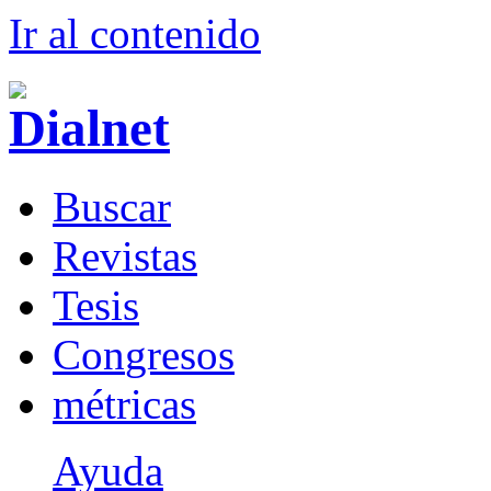
Ir al conteni
d
o
B
uscar
R
evistas
T
esis
Co
n
gresos
m
étricas
Ayuda