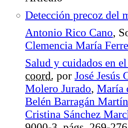
Detección precoz del m
Antonio Rico Cano
, S
Clemencia María Ferr
Salud y cuidados en el
coord.
por
José Jesús 
Molero Jurado
,
María 
Belén Barragán Martí
Cristina Sánchez Mar
9000-3,
págs.
269-276