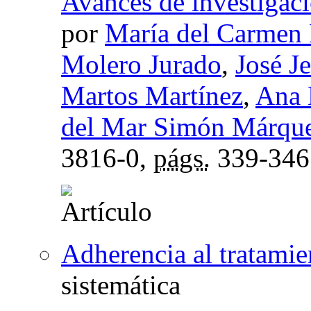
Avances de investigaci
por
María del Carmen 
Molero Jurado
,
José J
Martos Martínez
,
Ana 
del Mar Simón Márqu
3816-0,
págs.
339-346
Adherencia al tratami
sistemática