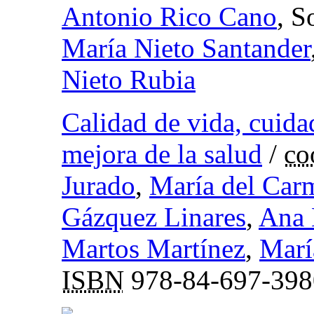
Antonio Rico Cano
, S
María Nieto Santander
Nieto Rubia
Calidad de vida, cuida
mejora de la salud
/
co
Jurado
,
María del Car
Gázquez Linares
,
Ana 
Martos Martínez
,
Marí
ISBN
978-84-697-398