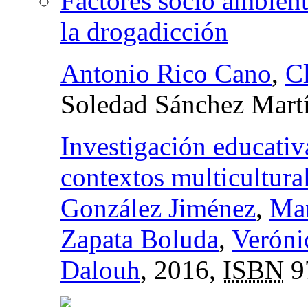
Factores socio ambient
la drogadicción
Antonio Rico Cano
,
C
Soledad Sánchez Mart
Investigación educativa
contextos multicultura
González Jiménez
,
Man
Zapata Boluda
,
Veróni
Dalouh
, 2016,
ISBN
9