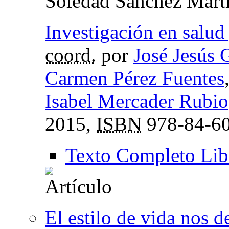
Soledad Sánchez Mart
Investigación en salud
coord.
por
José Jesús 
Carmen Pérez Fuentes
Isabel Mercader Rubio
2015,
ISBN
978-84-60
Texto Completo Lib
El estilo de vida nos d