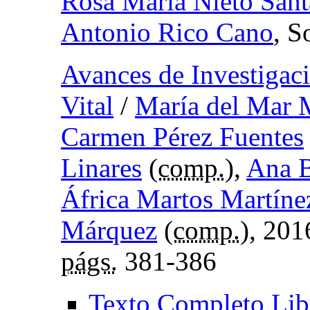
Rosa María Nieto Sant
Antonio Rico Cano
, S
Avances de Investigaci
Vital
/
María del Mar 
Carmen Pérez Fuentes
Linares
(
comp.
),
Ana B
África Martos Martíne
Márquez
(
comp.
), 201
págs.
381-386
Texto Completo Lib