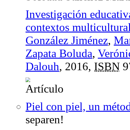
Investigación educativa
contextos multicultura
González Jiménez
,
Man
Zapata Boluda
,
Veróni
Dalouh
, 2016,
ISBN
9
Piel con piel, un méto
separen!