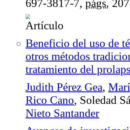
697-3817-7,
págs.
207
Beneficio del uso de t
otros métodos tradicio
tratamiento del prolap
Judith Pérez Gea
,
Marí
Rico Cano
, Soledad S
Nieto Santander