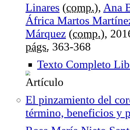
Linares
(
comp.
),
Ana B
África Martos Martíne
Márquez
(
comp.
), 201
págs.
363-368
Texto Completo Lib
El pinzamiento del cor
término, beneficios y p