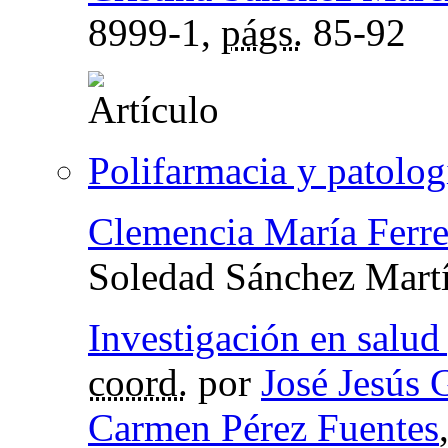
8999-1,
págs.
85-92
Polifarmacia y patologí
Clemencia María Ferr
Soledad Sánchez Mart
Investigación en salud
coord.
por
José Jesús 
Carmen Pérez Fuentes