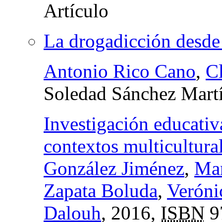
La drogadicción desde 
Antonio Rico Cano
,
C
Soledad Sánchez Mart
Investigación educativa
contextos multicultura
González Jiménez
,
Man
Zapata Boluda
,
Veróni
Dalouh
, 2016,
ISBN
9