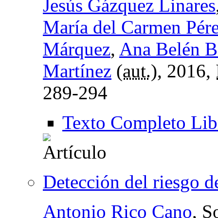
Jesús Gázquez Linares
María del Carmen Pére
Márquez
,
Ana Belén B
Martínez
(
aut.
), 2016,
289-294
Texto Completo Lib
Detección del riesgo d
Antonio Rico Cano
, S