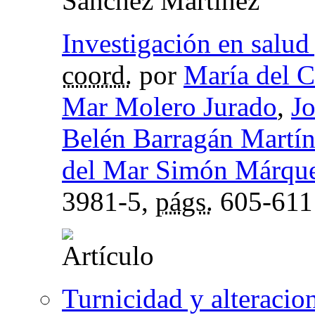
Sánchez Martínez
Investigación en salud
coord.
por
María del 
Mar Molero Jurado
,
Jo
Belén Barragán Martí
del Mar Simón Márqu
3981-5,
págs.
605-611
Turnicidad y alteracion