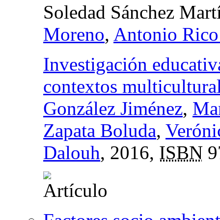
Soledad Sánchez Mart
Moreno
,
Antonio Rico
Investigación educativa
contextos multicultura
González Jiménez
,
Man
Zapata Boluda
,
Veróni
Dalouh
, 2016,
ISBN
9