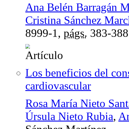
Ana Belén Barragán M
Cristina Sánchez Mar
8999-1,
págs.
383-388
Los beneficios del con
cardiovascular
Rosa María Nieto Sant
Úrsula Nieto Rubia
,
An