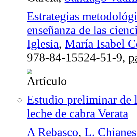
Estrategias metodológi
enseñanza de las cienc
Iglesia
,
María Isabel Ce
978-84-15524-51-9,
p
Estudio preliminar de l
leche de cabra Verata
A Rebasco
,
L. Chianes