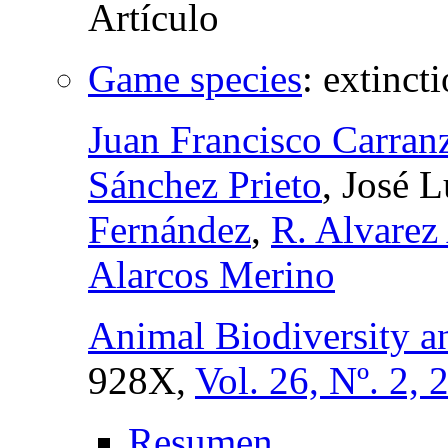
Game species
:
extinct
Juan Francisco Carran
Sánchez Prieto
, José 
Fernández
,
R. Alvarez
Alarcos Merino
Animal Biodiversity a
928X,
Vol. 26, Nº. 2, 
Resumen