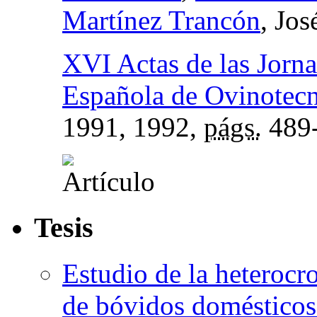
Martínez Trancón
, Jo
XVI Actas de las Jorna
Española de Ovinotecn
1991
, 1992,
págs.
489
Tesis
Estudio de la heteroc
de bóvidos domésticos