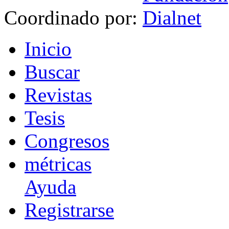
Coordinado por:
I
nicio
B
uscar
R
evistas
T
esis
Co
n
gresos
m
étricas
Ayuda
R
e
gistrarse