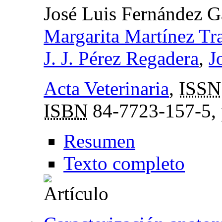
José Luis Fernández G
Margarita Martínez Tr
J. J. Pérez Regadera
,
J
Acta Veterinaria
,
ISSN
ISBN
84-7723-157-5,
Resumen
Texto completo