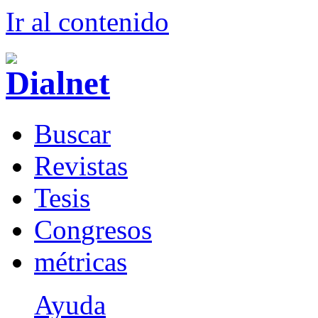
Ir al conteni
d
o
B
uscar
R
evistas
T
esis
Co
n
gresos
m
étricas
Ayuda