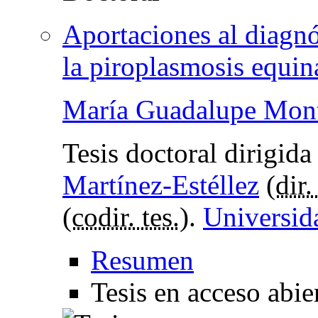
Aportaciones al diagnó
la piroplasmosis equin
María Guadalupe Mont
Tesis doctoral dirigid
Martínez-Estéllez
(
dir.
(
codir. tes.
).
Universid
Resumen
Tesis en acceso abie