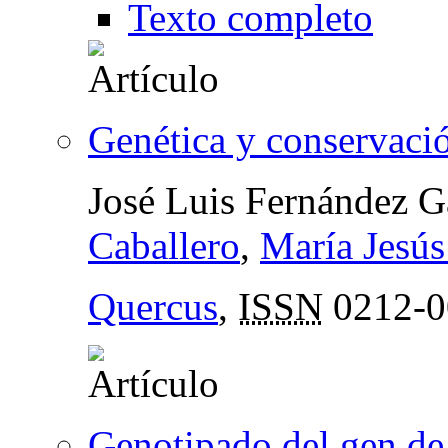
Texto completo
Genética y conservaci
José Luis Fernández G
Caballero
,
María Jesús
Quercus
,
ISSN
0212-0
Genotipado del gen de 