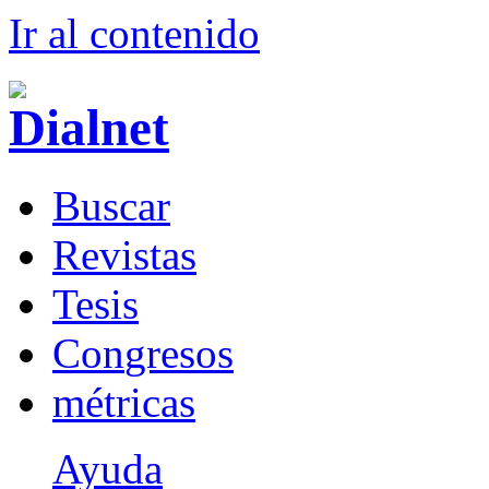
Ir al conteni
d
o
B
uscar
R
evistas
T
esis
Co
n
gresos
m
étricas
Ayuda