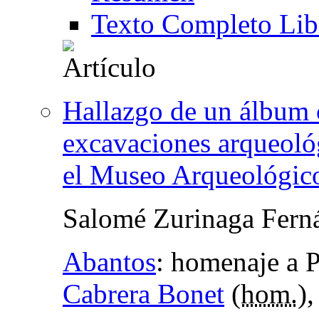
Texto Completo Lib
Hallazgo de un álbum c
excavaciones arqueoló
el Museo Arqueológic
Salomé Zurinaga Fern
Abantos
:
homenaje a 
Cabrera Bonet
(
hom.
)