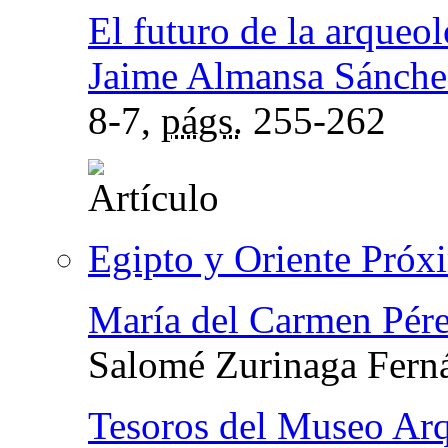
El futuro de la arqueo
Jaime Almansa Sánche
8-7,
págs.
255-262
Egipto y Oriente Próx
María del Carmen Pér
Salomé Zurinaga Fern
Tesoros del Museo Ar