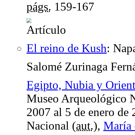
págs.
159-167
El reino de Kush
:
Napa
Salomé Zurinaga Fern
Egipto, Nubia y Orien
Museo Arqueológico Na
2007 al 5 de enero de
Nacional (
aut.
),
María 