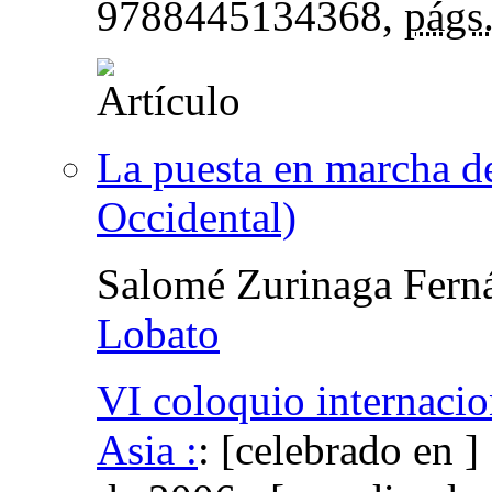
9788445134368,
págs
La puesta en marcha d
Occidental)
Salomé Zurinaga Fern
Lobato
VI coloquio internacio
Asia :
:
[celebrado en ]