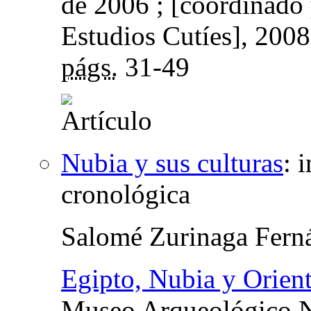
de 2006 ; [coordinado 
Estudios Cutíes]
, 200
págs.
31-49
Nubia y sus culturas
:
i
cronológica
Salomé Zurinaga Fern
Egipto, Nubia y Orien
Museo Arqueológico Na