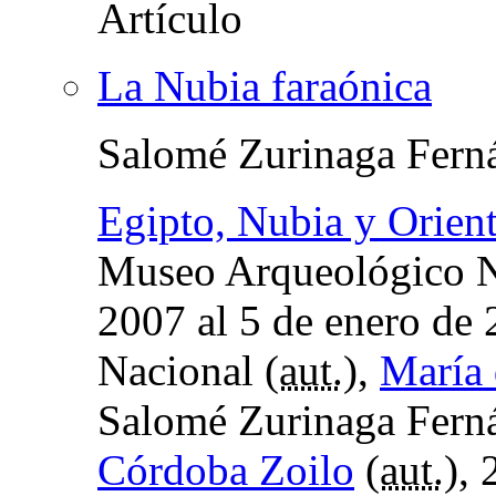
La Nubia faraónica
Salomé Zurinaga Fern
Egipto, Nubia y Orien
Museo Arqueológico Na
2007 al 5 de enero de
Nacional (
aut.
),
María 
Salomé Zurinaga Ferná
Córdoba Zoilo
(
aut.
),