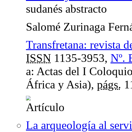
sudanés abstracto
Salomé Zurinaga Fern
Transfretana: revista d
ISSN
1135-3953,
Nº. 
a: Actas del I Coloqui
África y Asia),
págs.
1
La arqueología al servi