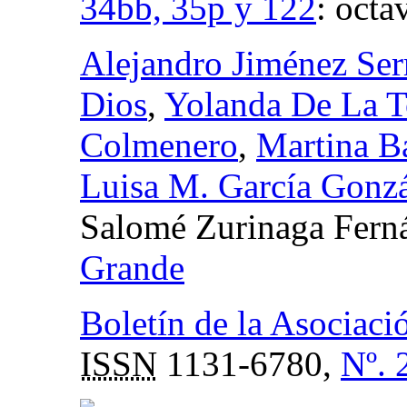
34bb, 35p y 122
:
octa
Alejandro Jiménez Ser
Dios
,
Yolanda De La T
Colmenero
,
Martina B
Luisa M. García Gonz
Salomé Zurinaga Fern
Grande
Boletín de la Asociaci
ISSN
1131-6780,
Nº. 