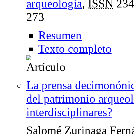
arqueología
,
ISSN
234
273
Resumen
Texto completo
La prensa decimonónica
del patrimonio arqueo
interdisciplinares?
Salomé Zurinaga Fern