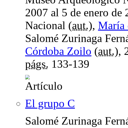
2007 al 5 de enero de
Nacional (
aut.
),
María 
Salomé Zurinaga Ferná
Córdoba Zoilo
(
aut.
),
págs.
133-139
El grupo C
Salomé Zurinaga Fern