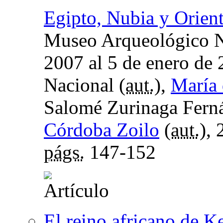
Egipto, Nubia y Orien
Museo Arqueológico Na
2007 al 5 de enero de
Nacional (
aut.
),
María 
Salomé Zurinaga Ferná
Córdoba Zoilo
(
aut.
),
págs.
147-152
El reino africano de 