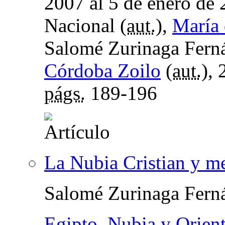
2007 al 5 de enero de
Nacional (
aut.
),
María 
Salomé Zurinaga Ferná
Córdoba Zoilo
(
aut.
),
págs.
189-196
La Nubia Cristian y m
Salomé Zurinaga Fern
Egipto, Nubia y Orien