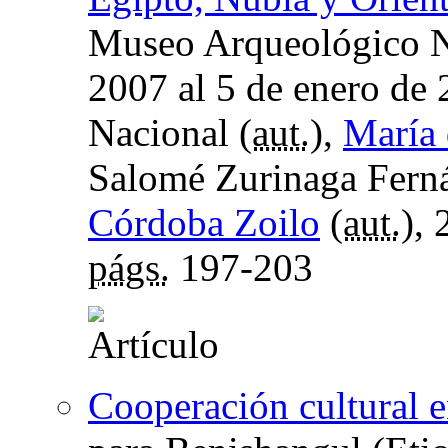
Museo Arqueológico Na
2007 al 5 de enero de
Nacional (
aut.
),
María 
Salomé Zurinaga Ferná
Córdoba Zoilo
(
aut.
),
págs.
197-203
Cooperación cultural e