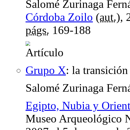
Salomé Zurinaga Ferná
Córdoba Zoilo
(
aut.
),
págs.
169-188
Grupo X
:
la transició
Salomé Zurinaga Fern
Egipto, Nubia y Orien
Museo Arqueológico Na