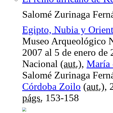
Salomé Zurinaga Fern
Egipto, Nubia y Orien
Museo Arqueológico Na
2007 al 5 de enero de
Nacional (
aut.
),
María 
Salomé Zurinaga Ferná
Córdoba Zoilo
(
aut.
),
págs.
153-158