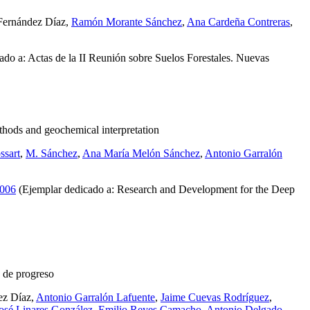
Fernández Díaz,
Ramón Morante Sánchez
,
Ana Cardeña Contreras
,
do a: Actas de la II Reunión sobre Suelos Forestales. Nuevas
hods and geochemical interpretation
ssart
,
M. Sánchez
,
Ana María Melón Sánchez
,
Antonio Garralón
2006
(Ejemplar dedicado a: Research and Development for the Deep
 de progreso
ez Díaz,
Antonio Garralón Lafuente
,
Jaime Cuevas Rodríguez
,
osé Linares González
,
Emilio Reyes Camacho
,
Antonio Delgado