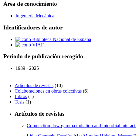
Área de conocimiento
Ingeniería Mecánica
Identificadores de autor
Biblioteca Nacional de España
VIAF
Periodo de publicación recogido
1989 - 2025
Artículos de revistas
(10)
Colaboraciones en obras colectivas
(6)
Libros
(1)
Tesis
(1)
Artículos de revistas
Compaction, low gamma radiation and microbial interacti
Lidia Generelo Casajús
,
Mar Morales Hidalgo
,
Marcos F