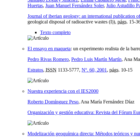
Huertas
,
Juan Manuel Fernández Soler
,
Julio Astudillo P
Journal of iberian geology: an international publication o
geological disposal of radioactive wastes (I)),
págs.
15-3
Texto completo
El ensayo en maqueta
:
un experimento realista de la barre
Pedro Rivas Romero
,
Pedro Luis Martín Martín
, Ana Ma
Estratos
,
ISSN
1133-5777,
Nº. 60, 2001
,
págs.
10-15
Nuestra experiencia con el IES2000
Roberto Domínguez Peso
, Ana María Fernández Díaz
Organización y gestión educativa: Revista del Fórum Eu
Modelización geoquímica directa: Métodos teóricos y numé