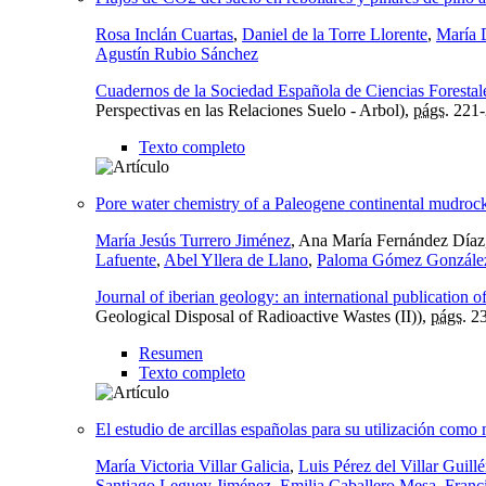
Rosa Inclán Cuartas
,
Daniel de la Torre Llorente
,
María 
Agustín Rubio Sánchez
Cuadernos de la Sociedad Española de Ciencias Forestal
Perspectivas en las Relaciones Suelo - Arbol),
págs.
221-
Texto completo
Pore water chemistry of a Paleogene continental mudrock
María Jesús Turrero Jiménez
, Ana María Fernández Día
Lafuente
,
Abel Yllera de Llano
,
Paloma Gómez Gonzále
Journal of iberian geology: an international publication o
Geological Disposal of Radioactive Wastes (II)),
págs.
23
Resumen
Texto completo
El estudio de arcillas españolas para su utilización como
María Victoria Villar Galicia
,
Luis Pérez del Villar Guill
Santiago Leguey Jiménez
,
Emilia Caballero Mesa
,
Franc