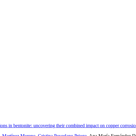
ons in bentonite: uncovering their combined impact on copper corrosi
. Martínez Moreno
,
Cristina Povedano Priego
, Ana María Fernández D