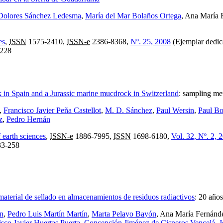
Dolores Sánchez Ledesma
,
María del Mar Bolaños Ortega
, Ana María 
es
,
ISSN
1575-2410,
ISSN-e
2386-8368,
Nº. 25, 2008
(Ejemplar dedica
228
 in Spain and a Jurassic marine mucdrock in Switzerland
:
sampling met
z,
Francisco Javier Peña Castellot
,
M. D. Sánchez
,
Paul Wersin
,
Paul Bo
z
,
Pedro Hernán
f earth sciences
,
ISSN-e
1886-7995,
ISSN
1698-6180,
Vol. 32, Nº. 2, 
3-258
 material de sellado en almacenamientos de residuos radiactivos
:
20 años
én
,
Pedro Luis Martín Martín
,
Marta Pelayo Bayón
, Ana María Fernánd
isco Javier Huertas Puerta
,
Concepción Jiménez de Cisneros Vencelá
,
J