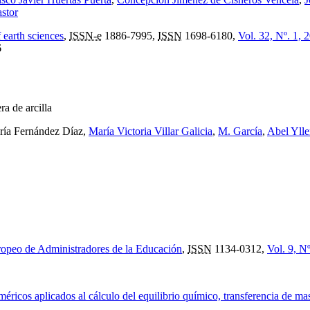
astor
f earth sciences
,
ISSN-e
1886-7995,
ISSN
1698-6180,
Vol. 32, Nº. 1, 
6
ra de arcilla
ría Fernández Díaz,
María Victoria Villar Galicia
,
M. García
,
Abel Ylle
ropeo de Administradores de la Educación
,
ISSN
1134-0312,
Vol. 9, N
ricos aplicados al cálculo del equilibrio químico, transferencia de ma