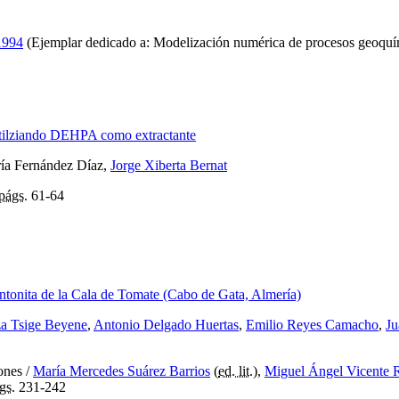
 1994
(Ejemplar dedicado a: Modelización numérica de procesos geoquím
s utilziando DEHPA como extractante
ía Fernández Díaz,
Jorge Xiberta Bernat
págs.
61-64
entonita de la Cala de Tomate (Cabo de Gata, Almería)
a Tsige Beyene
,
Antonio Delgado Huertas
,
Emilio Reyes Camacho
,
Ju
iones
/
María Mercedes Suárez Barrios
(
ed. lit.
),
Miguel Ángel Vicente 
gs.
231-242