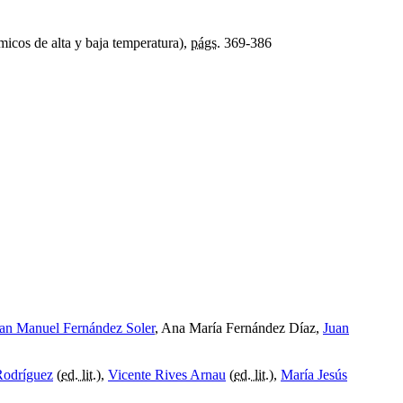
icos de alta y baja temperatura),
págs.
369-386
an Manuel Fernández Soler
, Ana María Fernández Díaz,
Juan
Rodríguez
(
ed. lit.
),
Vicente Rives Arnau
(
ed. lit.
),
María Jesús