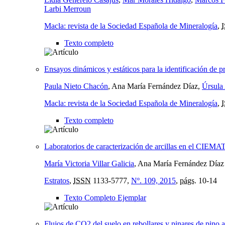
Larbi Merroun
Macla: revista de la Sociedad Española de Mineralogía
,
Texto completo
Ensayos dinámicos y estáticos para la identificación de pr
Paula Nieto Chacón
, Ana María Fernández Díaz,
Úrsula
Macla: revista de la Sociedad Española de Mineralogía
,
Texto completo
Laboratorios de caracterización de arcillas en el CIEMA
María Victoria Villar Galicia
, Ana María Fernández Díaz
Estratos
,
ISSN
1133-5777,
Nº. 109, 2015
,
págs.
10-14
Texto Completo Ejemplar
Flujos de CO2 del suelo en rebollares y pinares de pino 