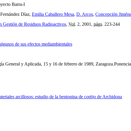
oyecto Barra-I
 Fernández Díaz,
Emilia Caballero Mesa
,
D. Arcos
,
Concepción Jiméne
en Gestión de Residuos Radioactivos
,
Vol.
2, 2001,
págs.
223-244
y algunos de sus efectos mediambientales
ía General y Aplicada, 15 y 16 de febrero de 1989, Zaragoza.Ponenci
teriales arcillosos: estudio de la bentonina de cortijo de Archidona