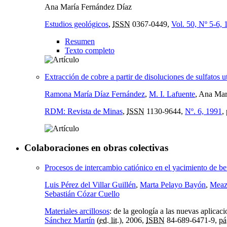
Ana María Fernández Díaz
Estudios geológicos
,
ISSN
0367-0449,
Vol. 50, Nº 5-6,
Resumen
Texto completo
Extracción de cobre a partir de disoluciones de sulfato
Ramona María Díaz Fernández
,
M. I. Lafuente
, Ana Mar
RDM: Revista de Minas
,
ISSN
1130-9644,
Nº. 6, 1991
,
Colaboraciones en obras colectivas
Procesos de intercambio catiónico en el yacimiento de b
Luis Pérez del Villar Guillén
,
Marta Pelayo Bayón
,
Meaz
Sebastián Cózar Cuello
Materiales arcillosos
:
de la geología a las nuevas aplicac
Sánchez Martín
(
ed. lit.
), 2006,
ISBN
84-689-6471-9,
pá