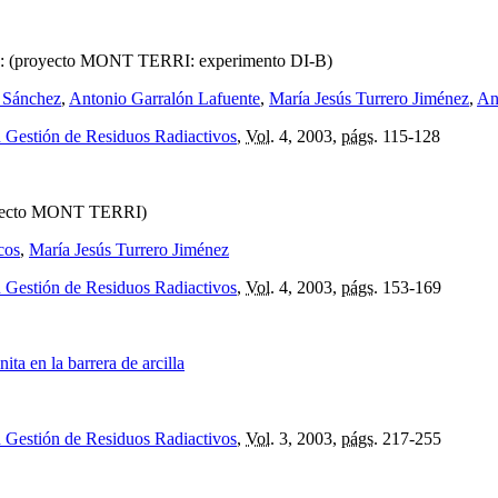
:
(proyecto MONT TERRI: experimento DI-B)
 Sánchez
,
Antonio Garralón Lafuente
,
María Jesús Turrero Jiménez
,
An
n Gestión de Residuos Radiactivos
,
Vol.
4, 2003,
págs.
115-128
yecto MONT TERRI)
cos
,
María Jesús Turrero Jiménez
n Gestión de Residuos Radiactivos
,
Vol.
4, 2003,
págs.
153-169
ita en la barrera de arcilla
n Gestión de Residuos Radiactivos
,
Vol.
3, 2003,
págs.
217-255