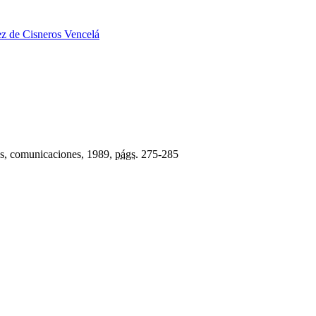
z de Cisneros Vencelá
as, comunicaciones
, 1989,
págs.
275-285