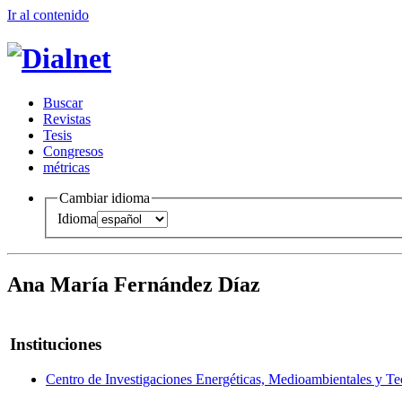
Ir al conteni
d
o
B
uscar
R
evistas
T
esis
Co
n
gresos
m
étricas
Cambiar idioma
Idioma
Ana María Fernández Díaz
Instituciones
Centro de Investigaciones Energéticas, Medioambientales y 