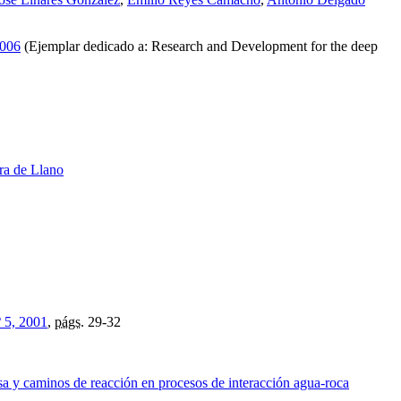
2006
(Ejemplar dedicado a: Research and Development for the deep
ra de Llano
º 5, 2001
,
págs.
29-32
sa y caminos de reacción en procesos de interacción agua-roca