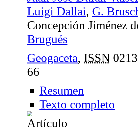
Luigi Dallai
,
G. Brusc
Concepción Jiménez d
Brugués
Geogaceta
,
ISSN
0213
66
Resumen
Texto completo