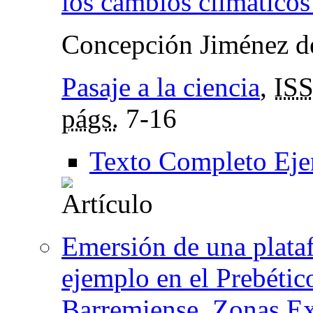
los cambios climáticos
Concepción Jiménez de
Pasaje a la ciencia
,
IS
págs.
7-16
Texto Completo Eje
Emersión de una plata
ejemplo en el Prebétic
Barremiense, Zonas Ex