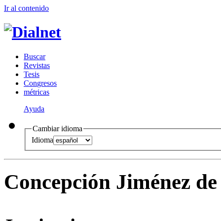
Ir al conteni
d
o
B
uscar
R
evistas
T
esis
Co
n
gresos
m
étricas
Ayuda
Cambiar idioma
Idioma
Concepción Jiménez de 