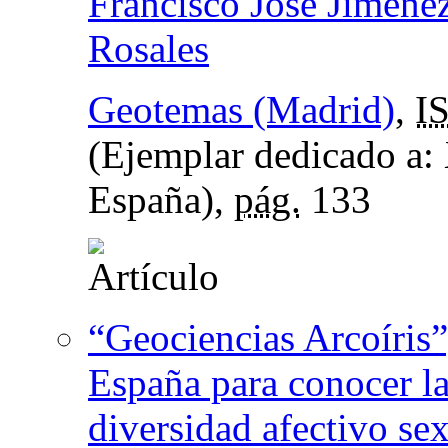
Francisco José Jiméne
Rosales
Geotemas (Madrid)
,
I
(Ejemplar dedicado a:
España),
pág.
133
“Geociencias Arcoíris”
España para conocer la
diversidad afectivo se