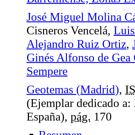
José Miguel Molina C
Cisneros Vencelá,
Luis
Alejandro Ruiz Ortiz
,
Ginés Alfonso de Gea 
Sempere
Geotemas (Madrid)
,
I
(Ejemplar dedicado a:
España),
pág.
170
Resumen