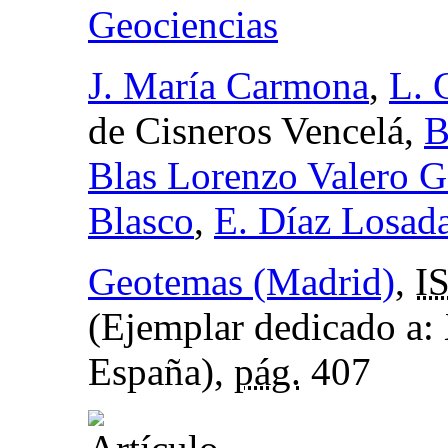
Geociencias
J. María Carmona
,
L. 
de Cisneros Vencelá,
B
Blas Lorenzo Valero G
Blasco
,
E. Díaz Losad
Geotemas (Madrid)
,
I
(Ejemplar dedicado a:
España),
pág.
407