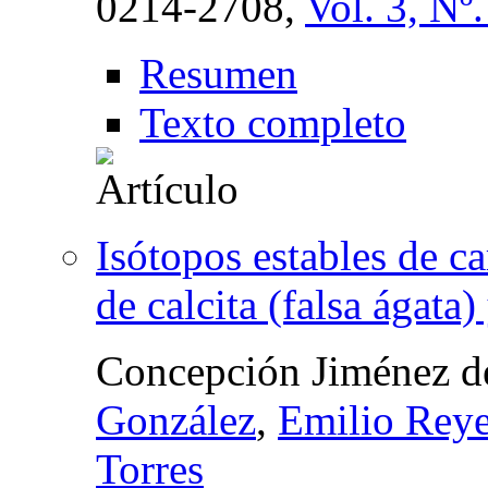
0214-2708,
Vol. 3, Nº
Resumen
Texto completo
Isótopos estables de c
de calcita (falsa ágata
Concepción Jiménez d
González
,
Emilio Rey
Torres