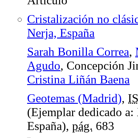
Cristalización no clás
Nerja, España
Sarah Bonilla Correa
,
Agudo
, Concepción Ji
Cristina Liñán Baena
Geotemas (Madrid)
,
I
(Ejemplar dedicado a:
España),
pág.
683