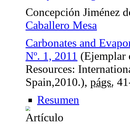
Concepción Jiménez d
Caballero Mesa
Carbonates and Evapor
Nº. 1, 2011
(Ejemplar 
Resources: Internatio
Spain,2010.),
págs.
41
Resumen