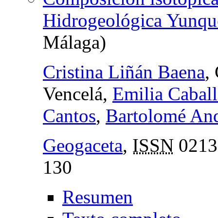
Hidrogeológica Yunqu
Málaga)
Cristina Liñán Baena
,
Vencelá,
Emilia Cabal
Cantos
,
Bartolomé An
Geogaceta
,
ISSN
0213
130
Resumen