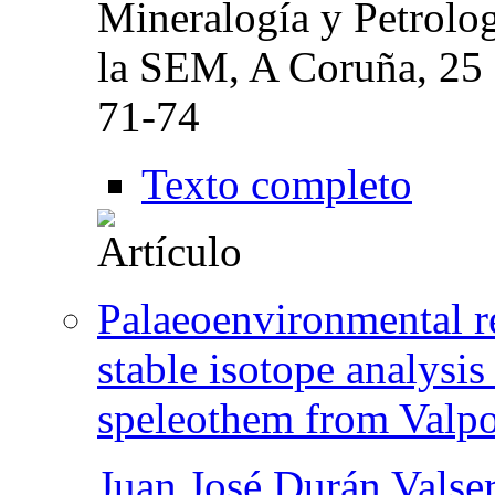
Mineralogía y Petrol
la SEM, A Coruña, 25 
71-74
Texto completo
Palaeoenvironmental re
stable isotope analysi
speleothem from Valpo
Juan José Durán Valse