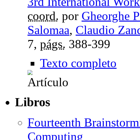
3rd International Wo
coord.
por
Gheorghe P
Salomaa
,
Claudio Zan
7,
págs.
388-399
Texto completo
Libros
Fourteenth Brainstor
Computing