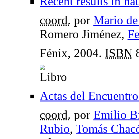
Recent results in na
coord.
por
Mario de
Romero Jiménez,
Fe
Fénix, 2004.
ISBN
8
Actas del Encuentr
coord.
por
Emilio B
Rubio
,
Tomás Chacó