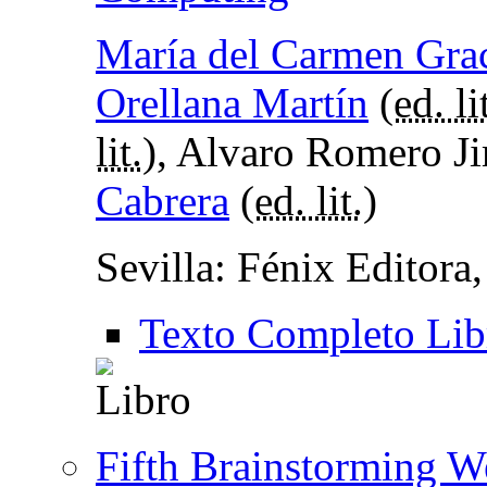
María del Carmen Grac
Orellana Martín
(
ed. li
lit.
), Alvaro Romero J
Cabrera
(
ed. lit.
)
Sevilla: Fénix Editora
Texto Completo Lib
Fifth Brainstorming 