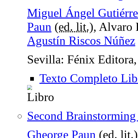
Miguel Ángel Gutiérre
Paun
(
ed. lit.
), Alvaro
Agustín Riscos Núñez
Sevilla: Fénix Editora
Texto Completo Lib
Second Brainstormin
Gheorge Paun
(
ed. lit.