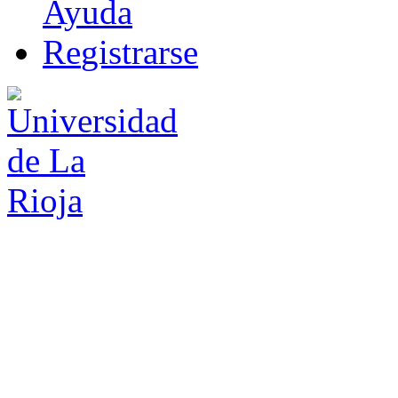
Ayuda
R
e
gistrarse