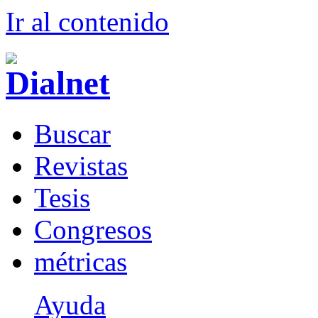
Ir al conteni
d
o
B
uscar
R
evistas
T
esis
Co
n
gresos
m
étricas
Ayuda