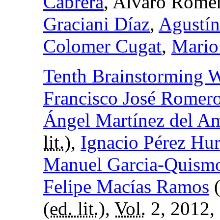
Cabrera
, Alvaro Rome
Graciani Díaz
,
Agustín
Colomer Cugat
,
Mario
Tenth Brainstorming
Francisco José Romer
Ángel Martínez del A
lit.
),
Ignacio Pérez Hu
Manuel Garcia-Quism
Felipe Macías Ramos
(
ed. lit.
),
Vol.
2, 2012,