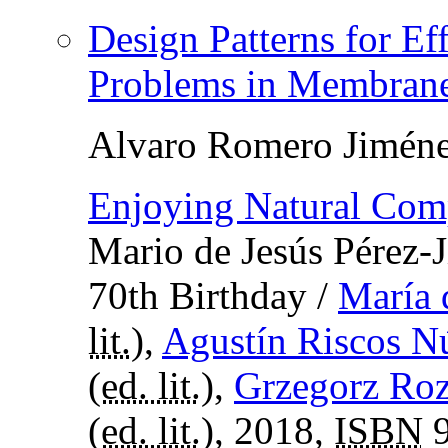
Design Patterns for Ef
Problems in Membran
Alvaro Romero Jimén
Enjoying Natural Com
Mario de Jesús Pérez-
70th Birthday
/
María 
lit.
),
Agustín Riscos N
(
ed. lit.
),
Grzegorz Ro
(
ed. lit.
), 2018,
ISBN
9