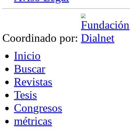
Coordinado por:
I
nicio
B
uscar
R
evistas
T
esis
Co
n
gresos
m
étricas