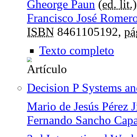
Gheorge Paun
(
ed. lit.
Francisco José Romer
ISBN
8461105192,
pá
Texto completo
Decision P Systems a
Mario de Jesús Pérez 
Fernando Sancho Capa