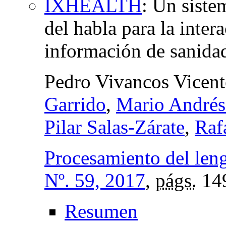
IXHEALTH
:
Un siste
del habla para la inter
información de sanida
Pedro Vivancos Vicen
Garrido
,
Mario Andrés
Pilar Salas-Zárate
,
Raf
Procesamiento del leng
Nº. 59, 2017
,
págs.
14
Resumen