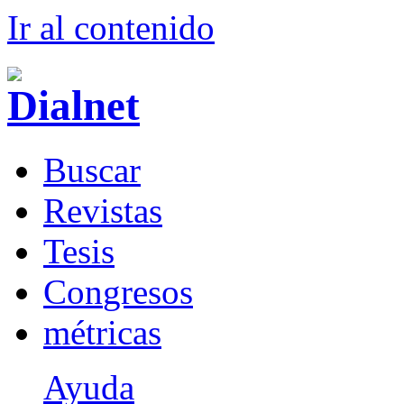
Ir al conteni
d
o
B
uscar
R
evistas
T
esis
Co
n
gresos
m
étricas
Ayuda