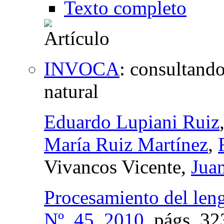
Texto completo
INVOCA
:
consultando
natural
Eduardo Lupiani Ruiz
María Ruiz Martínez
,
Vivancos Vicente,
Jua
Procesamiento del leng
Nº. 45, 2010
,
págs.
32