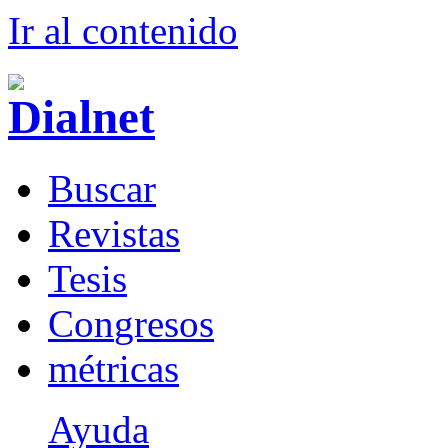
Ir al conteni
d
o
B
uscar
R
evistas
T
esis
Co
n
gresos
m
étricas
Ayuda