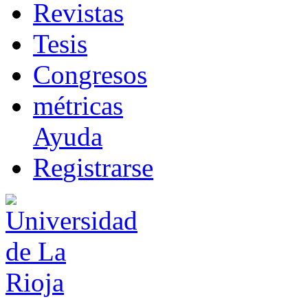
R
evistas
T
esis
Co
n
gresos
m
étricas
Ayuda
R
e
gistrarse