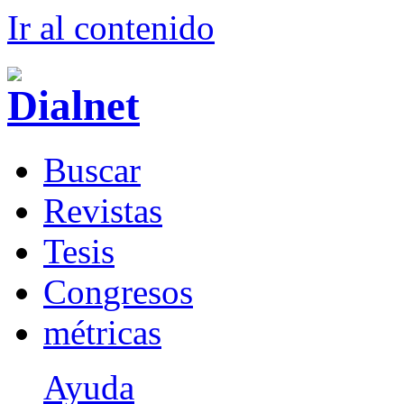
Ir al conteni
d
o
B
uscar
R
evistas
T
esis
Co
n
gresos
m
étricas
Ayuda