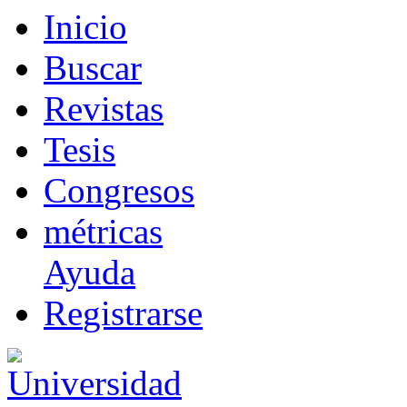
I
nicio
B
uscar
R
evistas
T
esis
Co
n
gresos
m
étricas
Ayuda
R
e
gistrarse