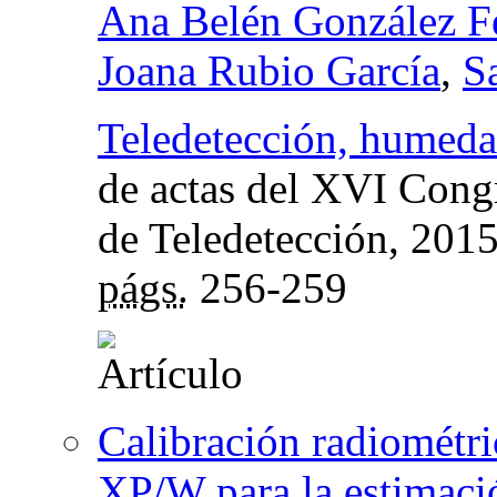
Ana Belén González F
Joana Rubio García
,
S
Teledetección, humedal
de actas del XVI Cong
de Teledetección
, 201
págs.
256-259
Calibración radiométr
XP/W para la estimac