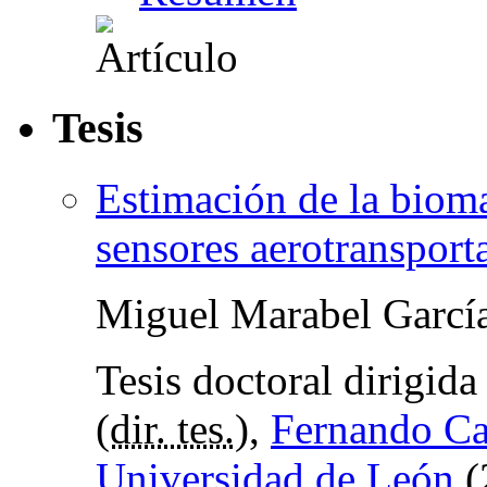
Tesis
Estimación de la bioma
sensores aerotransport
Miguel Marabel Garcí
Tesis doctoral dirigid
(
dir. tes.
),
Fernando Ca
Universidad de León
(