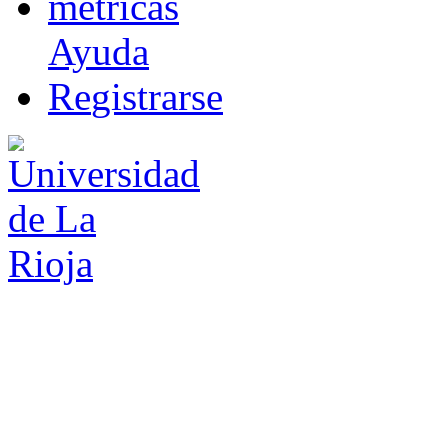
m
étricas
Ayuda
R
e
gistrarse