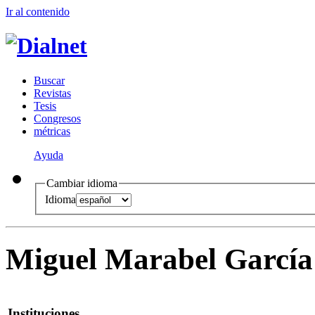
Ir al conteni
d
o
B
uscar
R
evistas
T
esis
Co
n
gresos
m
étricas
Ayuda
Cambiar idioma
Idioma
Miguel Marabel García
Instituciones