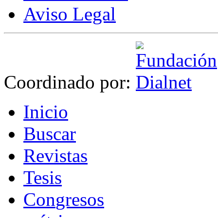
Aviso Legal
Coordinado por:
I
nicio
B
uscar
R
evistas
T
esis
Co
n
gresos