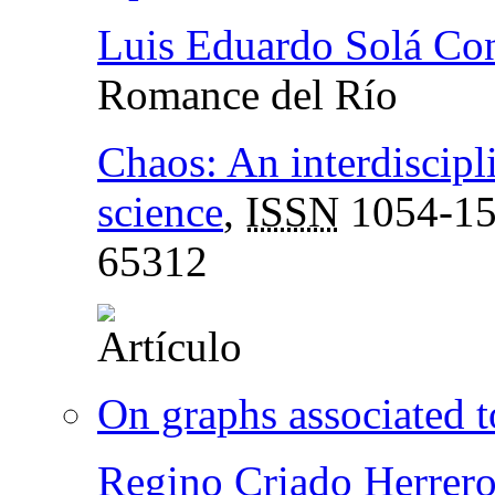
Luis Eduardo Solá Co
Romance del Río
Chaos: An interdiscipl
science
,
ISSN
1054-1
65312
On graphs associated to
Regino Criado Herrer