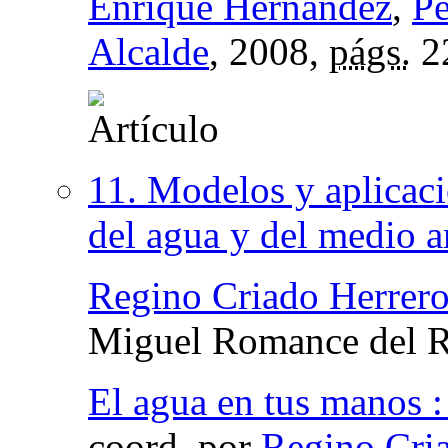
Enrique Hernández
,
Pe
Alcalde
, 2008,
págs.
2
11. Modelos y aplicaci
del agua y del medio 
Regino Criado Herrer
Miguel Romance del R
El agua en tus manos :
coord.
por
Regino Cri