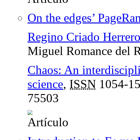
On the edges’ PageRan
Regino Criado Herrer
Miguel Romance del R
Chaos: An interdiscipl
science
,
ISSN
1054-1
75503