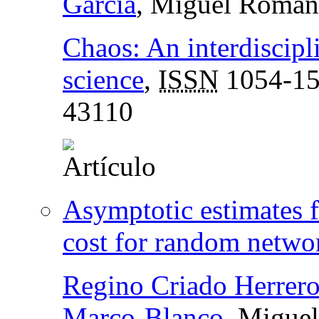
García
, Miguel Roman
Chaos: An interdiscipl
science
,
ISSN
1054-1
43110
Asymptotic estimates fo
cost for random netwo
Regino Criado Herrer
Marco-Blanco
, Migue