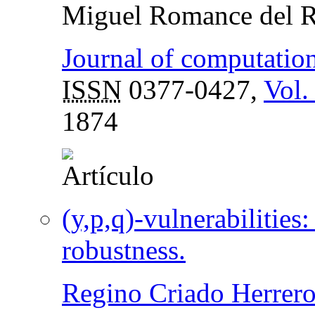
Miguel Romance del R
Journal of computatio
ISSN
0377-0427,
Vol.
1874
(y,p,q)-vulnerabilities
robustness.
Regino Criado Herrer