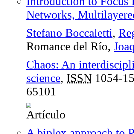
Introduction to Focus
Networks, Multilayere
Stefano Boccaletti
,
Reg
Romance del Río,
Joaq
Chaos: An interdiscipl
science
,
ISSN
1054-1
65101
A biplex approach to 