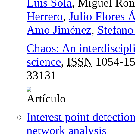
Luis Solá
, Miguel Rom
Herrero
,
Julio Flores 
Amo Jiménez
,
Stefano
Chaos: An interdiscipl
science
,
ISSN
1054-1
33131
Interest point detecti
network analysis