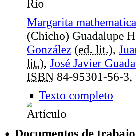
Río
Margarita mathematic
(Chicho) Guadalupe H
González
(
ed. lit.
),
Jua
lit.
),
José Javier Guad
ISBN
84-95301-56-3,
Texto completo
Documentos de trabajo