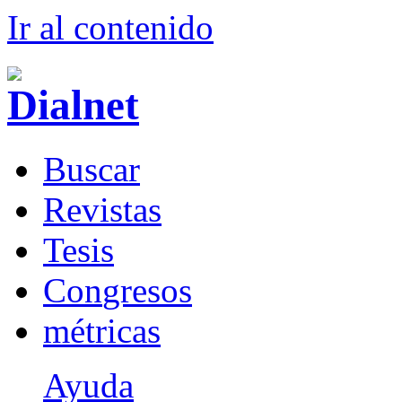
Ir al conteni
d
o
B
uscar
R
evistas
T
esis
Co
n
gresos
m
étricas
Ayuda