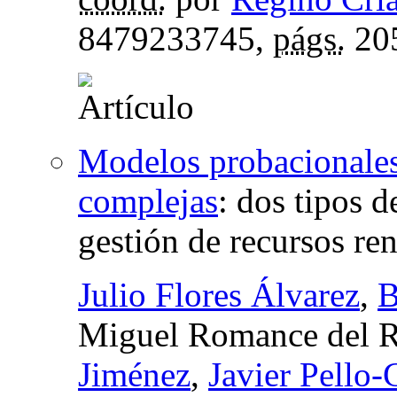
8479233745,
págs.
20
Modelos probacionales
complejas
:
dos tipos d
gestión de recursos re
Julio Flores Álvarez
,
B
Miguel Romance del R
Jiménez
,
Javier Pello-