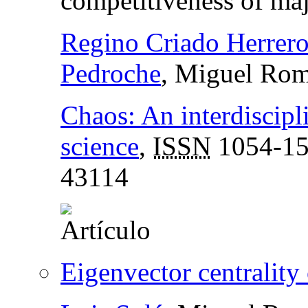
competitiveness of ma
Regino Criado Herrer
Pedroche
, Miguel Rom
Chaos: An interdiscipl
science
,
ISSN
1054-1
43114
Eigenvector centrality