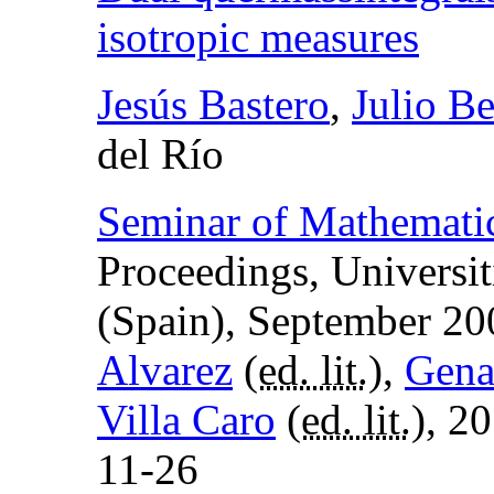
isotropic measures
Jesús Bastero
,
Julio B
del Río
Seminar of Mathematic
Proceedings, Universit
(Spain), September 2
Alvarez
(
ed. lit.
),
Gena
Villa Caro
(
ed. lit.
), 2
11-26