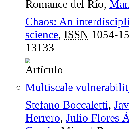
Romance del Río,
Marí
Chaos: An interdiscipl
science
,
ISSN
1054-1
13133
Multiscale vulnerabili
Stefano Boccaletti
,
Jav
Herrero
,
Julio Flores 