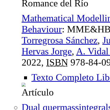
Romance del Río
Mathematical Modelli
Behaviour
:
MME&HB
Torregrosa Sánchez
,
J
Hervas Jorge
,
A. Vidal
2022,
ISBN
978-84-09
Texto Completo Lib
Dual quermassintegrals