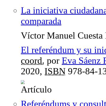
La iniciativa ciudadan
comparada
Víctor Manuel Cuesta
El referéndum y su ini
coord.
por
Eva Sáenz 
2020,
ISBN
978-84-13
Referéndums y consult