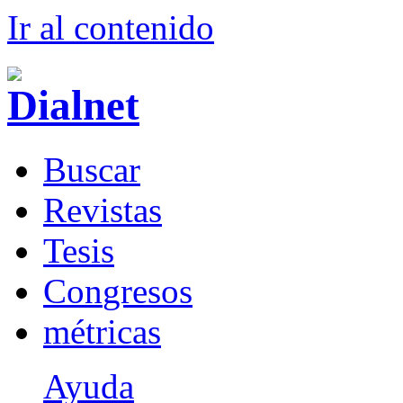
Ir al conteni
d
o
B
uscar
R
evistas
T
esis
Co
n
gresos
m
étricas
Ayuda