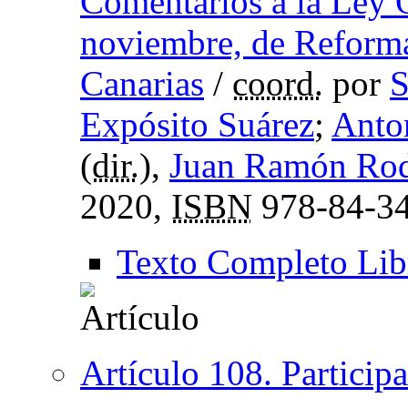
Comentarios a la Ley 
noviembre, de Reforma
Canarias
/
coord.
por
S
Expósito Suárez
;
Anto
(
dir.
),
Juan Ramón Rod
2020,
ISBN
978-84-34
Texto Completo Lib
Artículo 108. Particip