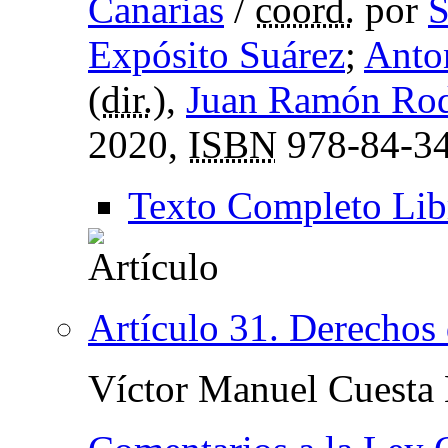
Canarias
/
coord.
por
S
Expósito Suárez
;
Anto
(
dir.
),
Juan Ramón Rod
2020,
ISBN
978-84-34
Texto Completo Lib
Artículo 31. Derechos 
Víctor Manuel Cuesta