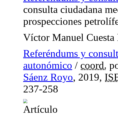
consulta ciudadana med
prospecciones petrolíf
Víctor Manuel Cuesta
Referéndums y consult
autonómico
/
coord.
p
Sáenz Royo
, 2019,
IS
237-258