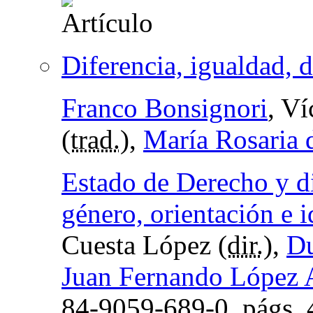
Diferencia, igualdad, 
Franco Bonsignori
, V
(
trad.
),
María Rosaria 
Estado de Derecho y d
género, orientación e 
Cuesta López (
dir.
),
Du
Juan Fernando López 
84-9059-689-0,
págs.