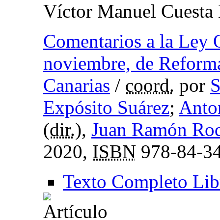
Víctor Manuel Cuesta
Comentarios a la Ley 
noviembre, de Reforma
Canarias
/
coord.
por
S
Expósito Suárez
;
Anto
(
dir.
),
Juan Ramón Rod
2020,
ISBN
978-84-34
Texto Completo Lib