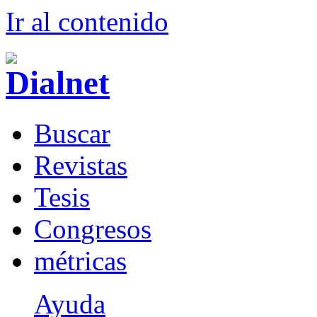
Ir al conteni
d
o
B
uscar
R
evistas
T
esis
Co
n
gresos
m
étricas
Ayuda