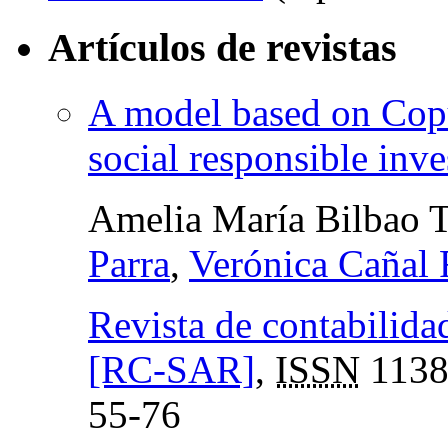
Artículos de revistas
A model based on Copu
social responsible inv
Amelia María Bilbao T
Parra
,
Verónica Cañal 
Revista de contabilida
[RC-SAR]
,
ISSN
1138
55-76