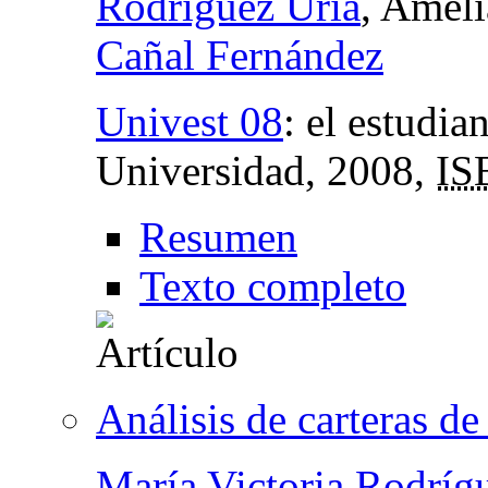
Rodríguez Uría
, Ameli
Cañal Fernández
Univest 08
:
el estudian
Universidad
, 2008,
IS
Resumen
Texto completo
Análisis de carteras de
María Victoria Rodríg