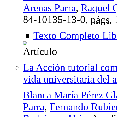
Arenas Parra
,
Raquel 
84-10135-13-0,
págs.
Texto Completo Lib
La Acción tutorial co
vida universitaria del
Blanca María Pérez Gl
Parra
,
Fernando Rubie