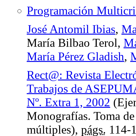
Programación Multicri
José Antomil Ibias
,
Ma
María Bilbao Terol,
Ma
María Pérez Gladish
,
M
Rect@: Revista Electr
Trabajos de ASEPUM
Nº. Extra 1, 2002
(Ejem
Monografías. Toma de d
múltiples),
págs.
114-