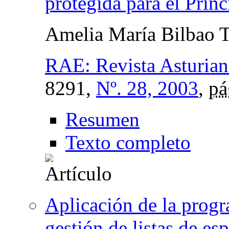
protegida para el Prin
Amelia María Bilbao T
RAE: Revista Asturia
8291,
Nº. 28, 2003
,
pá
Resumen
Texto completo
Aplicación de la prog
gestión de listas de es