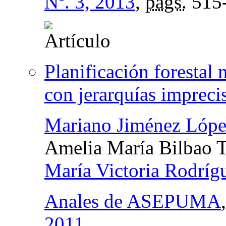
Nº. 3, 2013
,
págs.
515
Planificación forestal
con jerarquías impreci
Mariano Jiménez Lópe
Amelia María Bilbao T
María Victoria Rodríg
Anales de ASEPUMA
2011