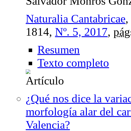
Salvador Monrós Gonz
Naturalia Cantabricae
1814,
Nº. 5, 2017
,
pág
Resumen
Texto completo
¿Qué nos dice la variac
morfología alar del car
Valencia?