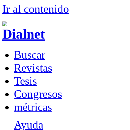
Ir al conteni
d
o
B
uscar
R
evistas
T
esis
Co
n
gresos
m
étricas
Ayuda