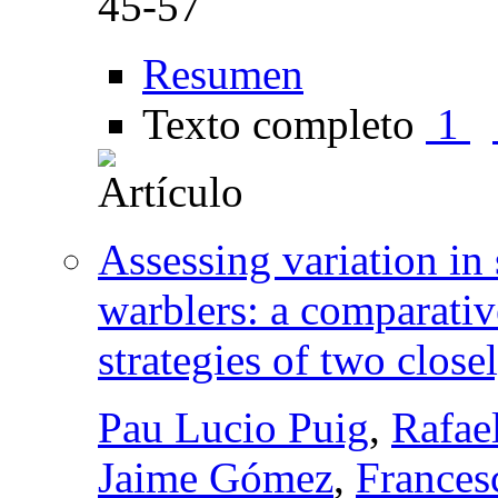
45-57
Resumen
Texto completo
1
Assessing variation in
warblers: a comparative
strategies of two close
Pau Lucio Puig
,
Rafae
Jaime Gómez
,
Frances