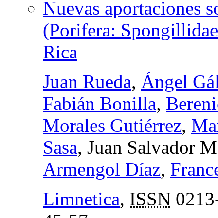
Nuevas aportaciones so
(Porifera: Spongillida
Rica
Juan Rueda
,
Ángel Gá
Fabián Bonilla
,
Bereni
Morales Gutiérrez
,
Mar
Sasa
, Juan Salvador 
Armengol Díaz
,
Franc
Limnetica
,
ISSN
0213