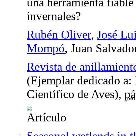
una herramienta fiable
invernales?
Rubén Oliver
,
José Lu
Mompó
, Juan Salvad
Revista de anillamient
(Ejemplar dedicado a:
Científico de Aves),
pá
Seasonal wetlands in t