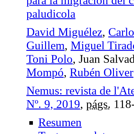
para la migración del 
paludicola
David Miguélez
,
Carlo
Guillem
,
Miguel Tirad
Toni Polo
, Juan Salv
Mompó
,
Rubén Oliver
Nemus: revista de l'At
Nº. 9, 2019
,
págs.
118
Resumen