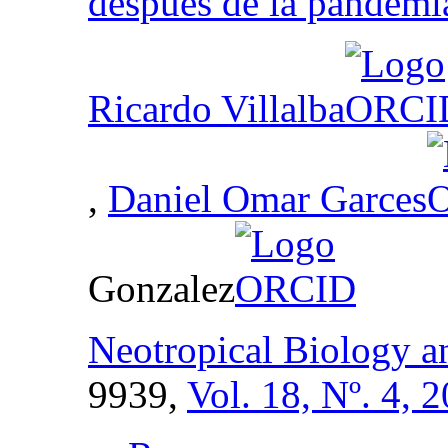
después de la pandem
Ricardo Villalba
,
Daniel Omar Garces
Gonzalez
Neotropical Biology a
9939,
Vol. 18, Nº. 4, 