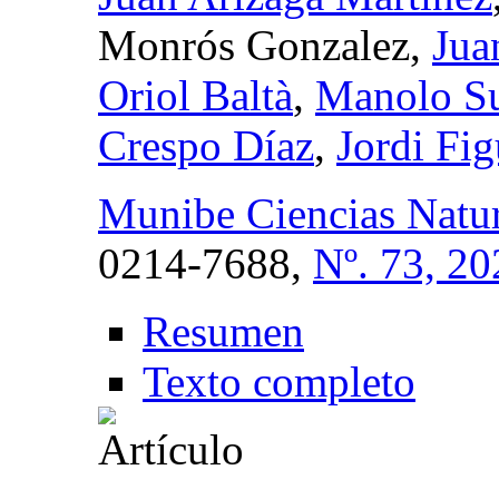
Monrós Gonzalez,
Jua
Oriol Baltà
,
Manolo S
Crespo Díaz
,
Jordi Fig
Munibe Ciencias Natura
0214-7688,
Nº. 73, 20
Resumen
Texto completo