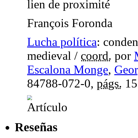
lien de proximité
François Foronda
Lucha política
:
conden
medieval
/
coord.
por
Escalona Monge
,
Geor
84788-072-0,
págs.
15
Reseñas