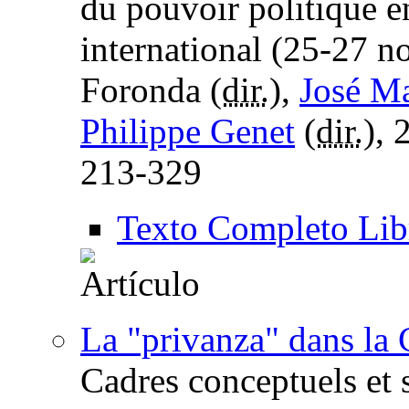
du pouvoir politique e
international (25-27 
Foronda (
dir.
),
José Ma
Philippe Genet
(
dir.
), 
213-329
Texto Completo Lib
La "privanza" dans la
Cadres conceptuels et s