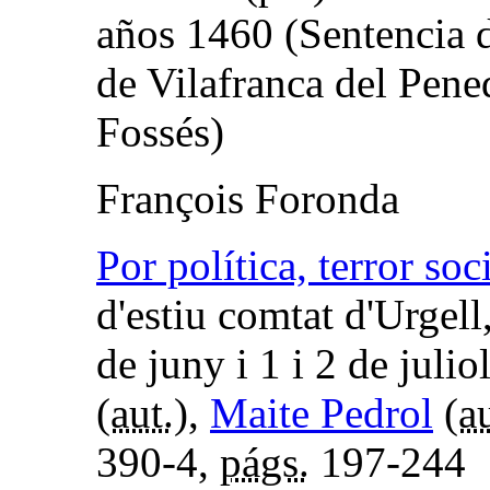
años 1460 (Sentencia
de Vilafranca del Pene
Fossés)
François Foronda
Por política, terror soc
d'estiu comtat d'Urgell
de juny i 1 i 2 de juli
(
aut.
),
Maite Pedrol
(
au
390-4,
págs.
197-244