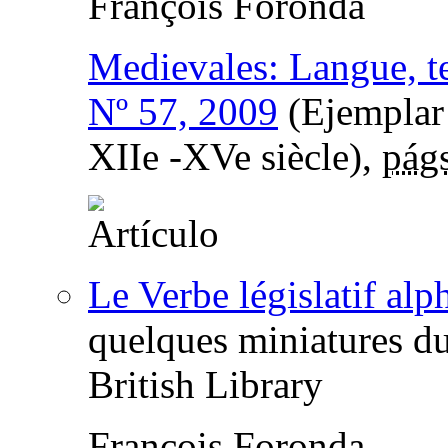
François Foronda
Medievales: Langue, te
Nº 57, 2009
(Ejemplar 
XIIe -XVe siècle),
págs
Le Verbe législatif alp
quelques miniatures d
British Library
François Foronda