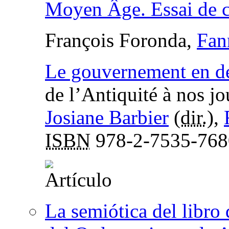
Moyen Âge. Essai de c
François Foronda,
Fan
Le gouvernement en d
de l’Antiquité à nos jo
Josiane Barbier
(
dir.
),
ISBN
978-2-7535-768
La semiótica del libro