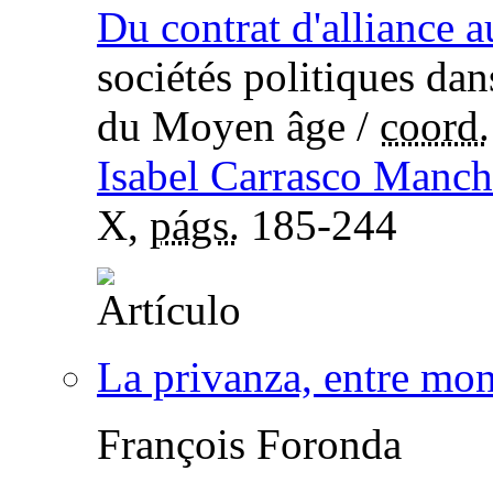
Du contrat d'alliance a
sociétés politiques dan
du Moyen âge
/
coord.
Isabel Carrasco Manc
X,
págs.
185-244
La privanza, entre mo
François Foronda