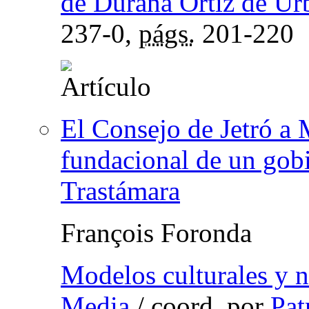
de Durana Ortiz de Ur
237-0,
págs.
201-220
El Consejo de Jetró a 
fundacional de un gobi
Trastámara
François Foronda
Modelos culturales y n
Media
/
coord.
por
Pat