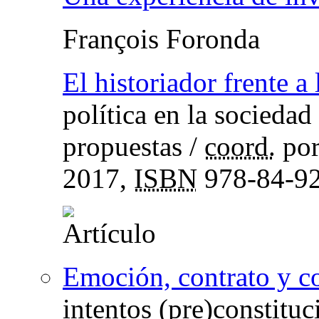
François Foronda
El historiador frente a 
política en la socieda
propuestas
/
coord.
po
2017,
ISBN
978-84-92
Emoción, contrato y c
intentos (pre)constituc