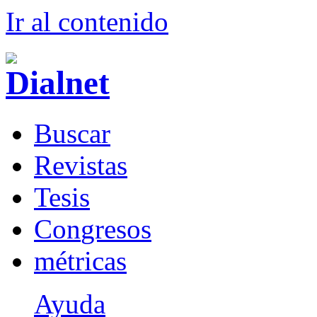
Ir al conteni
d
o
B
uscar
R
evistas
T
esis
Co
n
gresos
m
étricas
Ayuda