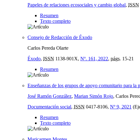
Papeles de relaciones ecosociales y cambio global
,
ISSN
Resumen
Texto completo
Consejo de Redacción de Éxodo
Carlos Pereda Olarte
Éxodo
,
ISSN
1138-901X,
Nº. 161, 2022
,
págs.
15-21
Resumen
Enseñanzas de los grupos de apoyo comunitario para la pr
José Ramón González
,
Marian Simón Rojo
, Carlos Pere
Documentación social
,
ISSN
0417-8106,
Nº 9, 2021
(Eje
Resumen
Texto completo
Maricarmen Montes