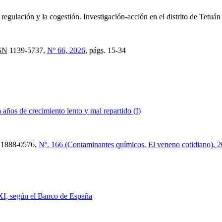
la regulación y la cogestión. Investigación-acción en el distrito de Tetuá
SN
1139-5737,
Nº 66, 2026
,
págs.
15-34
ños de crecimiento lento y mal repartido (I)
1888-0576,
Nº. 166 (Contaminantes químicos. El veneno cotidiano), 
XXI, según el Banco de España