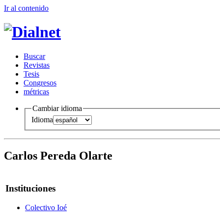
Ir al conteni
d
o
B
uscar
R
evistas
T
esis
Co
n
gresos
m
étricas
Cambiar idioma
Idioma
Carlos Pereda Olarte
Instituciones
Colectivo Ioé