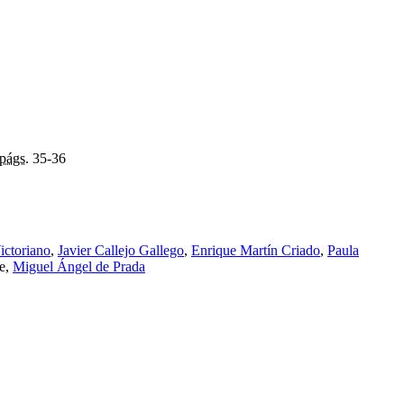
págs.
35-36
ictoriano
,
Javier Callejo Gallego
,
Enrique Martín Criado
,
Paula
te,
Miguel Ángel de Prada