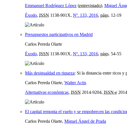
Emmanuel Rodríguez López
(
entrevistado
),
Miguel Ánge
Éxodo
,
ISSN
1138-901X,
Nº. 133, 2016
,
págs.
12-19
Presupuestos participativos en Madrid
Carlos Pereda Olarte
Éxodo
,
ISSN
1138-901X,
Nº. 133, 2016
,
págs.
54-55
Más desigualdad en riqueza
:
Si la distancia entre ricos
Carlos Pereda Olarte,
Walter Actis
Alternativas económicas
,
ISSN
2014-9204,
ISSN-e
2014
El capital remonta el vuelo y se empobrecen las condicio
Carlos Pereda Olarte,
Miguel Ángel de Prada