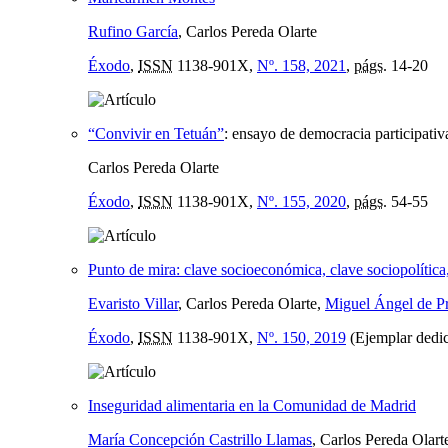
Rufino García
, Carlos Pereda Olarte
Éxodo
,
ISSN
1138-901X,
Nº. 158, 2021
,
págs.
14-20
“Convivir en Tetuán”
:
ensayo de democracia participati
Carlos Pereda Olarte
Éxodo
,
ISSN
1138-901X,
Nº. 155, 2020
,
págs.
54-55
Punto de mira: clave socioeconómica, clave sociopolítica, 
Evaristo Villar
, Carlos Pereda Olarte,
Miguel Ángel de P
Éxodo
,
ISSN
1138-901X,
Nº. 150, 2019
(Ejemplar dedic
Inseguridad alimentaria en la Comunidad de Madrid
María Concepción Castrillo Llamas
, Carlos Pereda Olart