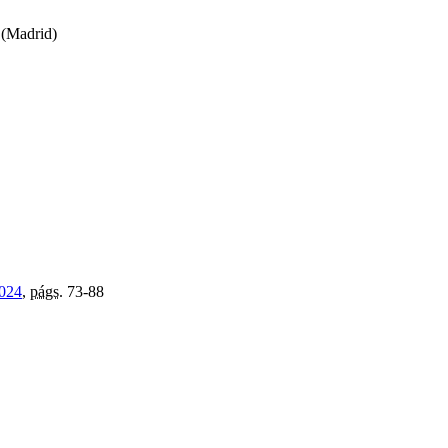
n (Madrid)
2024
,
págs.
73-88