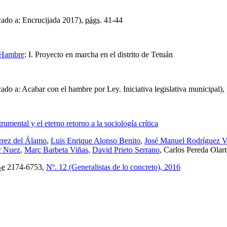
ado a: Encrucijada 2017),
págs.
41-44
l Hambre
:
I. Proyecto en marcha en el distrito de Tetuán
ado a: Acabar con el hambre por Ley. Iniciativa legislativa municipal),
rumental y el eterno retorno a la sociología crítica
rrez del Álamo
,
Luis Enrique Alonso Benito
,
José Manuel Rodríguez V
r Nuez
,
Marc Barbeta Viñas
,
David Prieto Serrano
, Carlos Pereda Olar
-e
2174-6753,
Nº. 12 (Generalistas de lo concreto), 2016