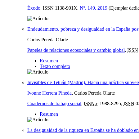
Éxodo
,
ISSN
1138-901X,
Nº. 149, 2019
(Ejemplar dedic
Endeudamiento, pobreza y desigualdad en la España post-
Carlos Pereda Olarte
Papeles de relaciones ecosociales y cambio global
,
ISSN
Resumen
Texto completo
Invisibles de Tetuán (Madrid). Hacia una práctica subve
Ivonne Herrera Pineda
, Carlos Pereda Olarte
Cuadernos de trabajo social
,
ISSN-e
1988-8295,
ISSN
0
Resumen
La desigualdad de la riqueza en España se ha doblado en