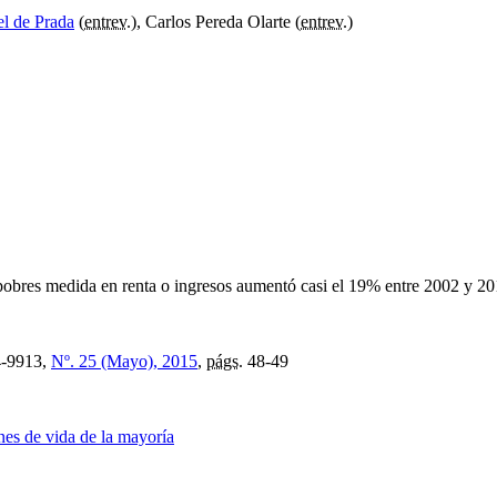
l de Prada
(
entrev.
), Carlos Pereda Olarte (
entrev.
)
 y pobres medida en renta o ingresos aumentó casi el 19% entre 2002 y 2
-9913,
Nº. 25 (Mayo), 2015
,
págs.
48-49
nes de vida de la mayoría