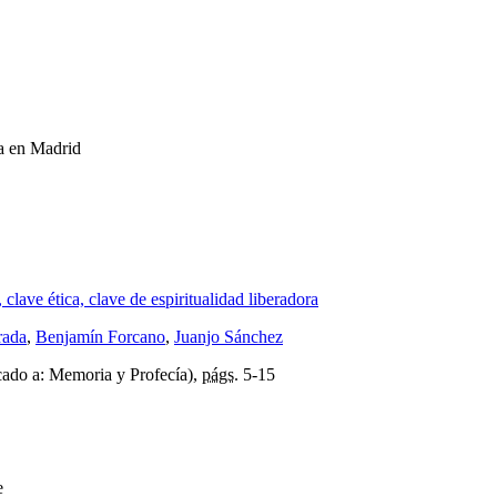
va en Madrid
clave ética, clave de espiritualidad liberadora
rada
,
Benjamín Forcano
,
Juanjo Sánchez
ado a: Memoria y Profecía),
págs.
5-15
e