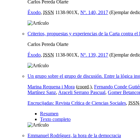
Carlos Pereda Olarte
Éxodo
,
ISSN
1138-901X,
Nº. 140, 2017
(Ejemplar dedic
Criterios, propuestas y experiencias de la Carta contra e
Carlos Pereda Olarte
Éxodo
,
ISSN
1138-901X,
Nº. 139, 2017
(Ejemplar dedic
Un grupo sobre el grupo de discusión. Entre la lógica inst
Marina Requena i Mora
(
coord.
),
Fernando Conde Gutié
Martínez Sanz
,
Araceli Serrano Pascual
,
Gomer Betanco
Encrucijadas: Revista Crítica de Ciencias Sociales
,
ISSN
Resumen
Texto completo
Emmanuel Rodríguez, la hora de la democracia