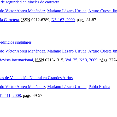
e seguridad en túneles de carretera
ndo Víctor Abreu Menéndez
,
Mariano Lázaro Urrutia
,
Arturo Cuesta Ji
la Carretera
,
ISSN
0212-6389,
Nº. 163, 2009
,
págs.
81-87
dificios singulares
ndo Víctor Abreu Menéndez
,
Mariano Lázaro Urrutia
,
Arturo Cuesta Ji
evista internacional
,
ISSN
0213-1315,
Vol. 25, Nº 3, 2009
,
págs.
227-
mas de Ventilación Natural en Grandes Atrios
ndo Víctor Abreu Menéndez
,
Mariano Lázaro Urrutia
,
Pablo Espina
Nº. 511, 2008
,
págs.
49-57