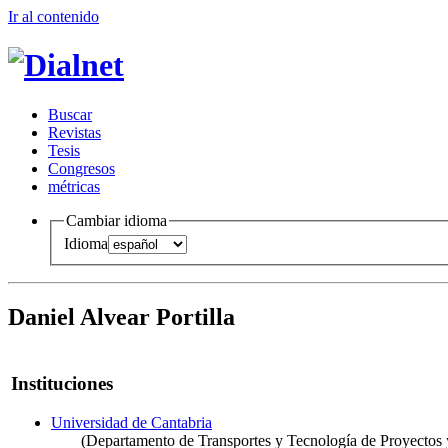
Ir al conteni
d
o
B
uscar
R
evistas
T
esis
Co
n
gresos
m
étricas
Cambiar idioma
Idioma
Daniel Alvear Portilla
Instituciones
Universidad de Cantabria
(Departamento de Transportes y Tecnología de Proyectos 