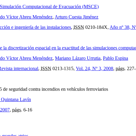
de Simulación Computacional de Evacuación (MSCE)
ndo Víctor Abreu Menéndez
,
Arturo Cuesta Jiménez
cción e ingeniería de las instalaciones
,
ISSN
0210-184X,
Año nº 38, N
e la discretización espacial en la exactitud de las simulaciones computa
ndo Víctor Abreu Menéndez
,
Mariano Lázaro Urrutia
,
Pablo Espina
evista internacional
,
ISSN
0213-1315,
Vol. 24, Nº 3, 2008
,
págs.
227-
de seguridad contra incendios en vehículos ferroviarios
 Quintana Lavín
 2007
,
págs.
6-16
 grandes atrios