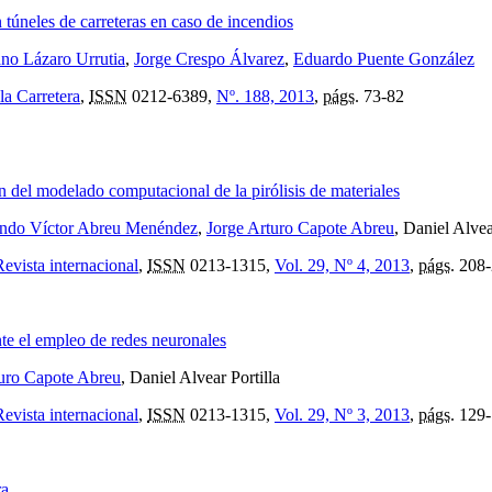
úneles de carreteras en caso de incendios
no Lázaro Urrutia
,
Jorge Crespo Álvarez
,
Eduardo Puente González
la Carretera
,
ISSN
0212-6389,
Nº. 188, 2013
,
págs.
73-82
n del modelado computacional de la pirólisis de materiales
ndo Víctor Abreu Menéndez
,
Jorge Arturo Capote Abreu
, Daniel Alvea
evista internacional
,
ISSN
0213-1315,
Vol. 29, Nº 4, 2013
,
págs.
208-
nte el empleo de redes neuronales
turo Capote Abreu
, Daniel Alvear Portilla
evista internacional
,
ISSN
0213-1315,
Vol. 29, Nº 3, 2013
,
págs.
129-
ra