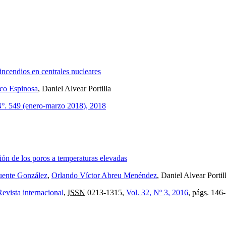
incendios en centrales nucleares
eco Espinosa
, Daniel Alvear Portilla
Nº. 549 (enero-marzo 2018), 2018
ión de los poros a temperaturas elevadas
uente González
,
Orlando Víctor Abreu Menéndez
, Daniel Alvear Portil
evista internacional
,
ISSN
0213-1315,
Vol. 32, Nº 3, 2016
,
págs.
146-