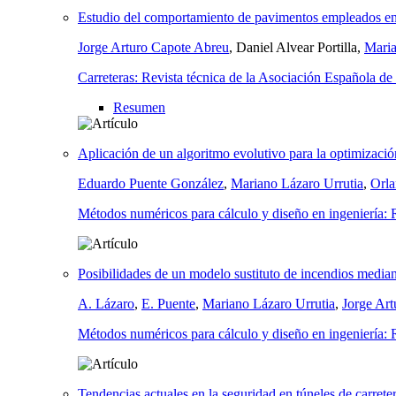
Estudio del comportamiento de pavimentos empleados en t
Jorge Arturo Capote Abreu
, Daniel Alvear Portilla,
Maria
Carreteras: Revista técnica de la Asociación Española de 
Resumen
Aplicación de un algoritmo evolutivo para la optimizació
Eduardo Puente González
,
Mariano Lázaro Urrutia
,
Orla
Métodos numéricos para cálculo y diseño en ingeniería: R
Posibilidades de un modelo sustituto de incendios media
A. Lázaro
,
E. Puente
,
Mariano Lázaro Urrutia
,
Jorge Ar
Métodos numéricos para cálculo y diseño en ingeniería: R
Tendencias actuales en la seguridad en túneles de carrete