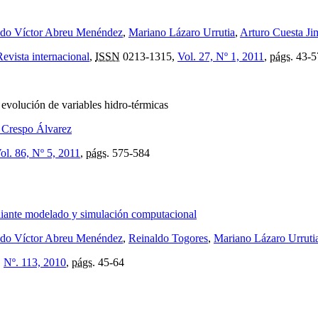
ndo Víctor Abreu Menéndez
,
Mariano Lázaro Urrutia
,
Arturo Cuesta Ji
evista internacional
,
ISSN
0213-1315,
Vol. 27, Nº 1, 2011
,
págs.
43-5
:
evolución de variables hidro-térmicas
 Crespo Álvarez
ol. 86, Nº 5, 2011
,
págs.
575-584
ediante modelado y simulación computacional
ndo Víctor Abreu Menéndez
,
Reinaldo Togores
,
Mariano Lázaro Urruti
,
Nº. 113, 2010
,
págs.
45-64