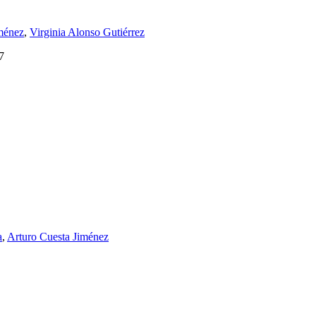
ménez
,
Virginia Alonso Gutiérrez
7
a
,
Arturo Cuesta Jiménez