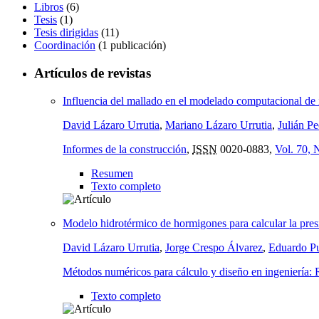
Libros
(6)
Tesis
(1)
Tesis dirigidas
(11)
Coordinación
(1 publicación)
Artículos de revistas
Influencia del mallado en el modelado computacional de 
David Lázaro Urrutia
,
Mariano Lázaro Urrutia
,
Julián P
Informes de la construcción
,
ISSN
0020-0883,
Vol. 70, 
Resumen
Texto completo
Modelo hidrotérmico de hormigones para calcular la pres
David Lázaro Urrutia
,
Jorge Crespo Álvarez
,
Eduardo P
Métodos numéricos para cálculo y diseño en ingeniería: R
Texto completo