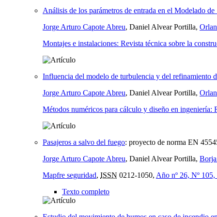
Análisis de los parámetros de entrada en el Modelado 
Jorge Arturo Capote Abreu
, Daniel Alvear Portilla,
Orla
Montajes e instalaciones: Revista técnica sobre la constru
Influencia del modelo de turbulencia y del refinamiento d
Jorge Arturo Capote Abreu
, Daniel Alvear Portilla,
Orla
Métodos numéricos para cálculo y diseño en ingeniería: R
Pasajeros a salvo del fuego
:
proyecto de norma EN 45545 
Jorge Arturo Capote Abreu
, Daniel Alvear Portilla,
Borja
Mapfre seguridad
,
ISSN
0212-1050,
Año nº 26, Nº 105,
Texto completo
Estudio del movimiento de humos en caso de incendio en