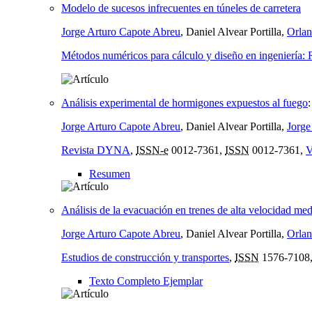
Modelo de sucesos infrecuentes en túneles de carretera
Jorge Arturo Capote Abreu
, Daniel Alvear Portilla,
Orla
Métodos numéricos para cálculo y diseño en ingeniería: R
Análisis experimental de hormigones expuestos al fuego
Jorge Arturo Capote Abreu
, Daniel Alvear Portilla,
Jorge
Revista DYNA
,
ISSN-e
0012-7361,
ISSN
0012-7361,
V
Resumen
Análisis de la evacuación en trenes de alta velocidad m
Jorge Arturo Capote Abreu
, Daniel Alvear Portilla,
Orla
Estudios de construcción y transportes
,
ISSN
1576-7108
Texto Completo Ejemplar