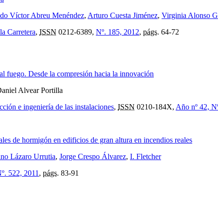
ndo Víctor Abreu Menéndez
,
Arturo Cuesta Jiménez
,
Virginia Alonso G
la Carretera
,
ISSN
0212-6389,
Nº. 185, 2012
,
págs.
64-72
al fuego. Desde la compresión hacia la innovación
Daniel Alvear Portilla
cción e ingeniería de las instalaciones
,
ISSN
0210-184X,
Año nº 42, N
ales de hormigón en edificios de gran altura en incendios reales
no Lázaro Urrutia
,
Jorge Crespo Álvarez
,
I. Fletcher
Nº. 522, 2011
,
págs.
83-91