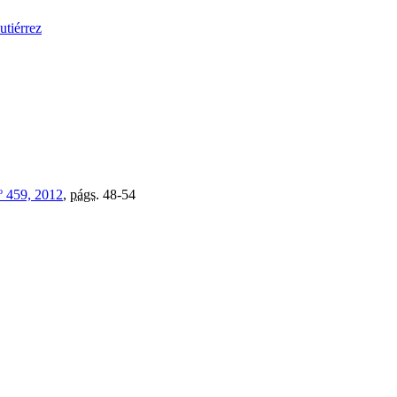
utiérrez
º 459, 2012
,
págs.
48-54