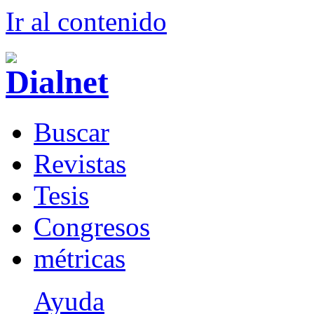
Ir al conteni
d
o
B
uscar
R
evistas
T
esis
Co
n
gresos
m
étricas
Ayuda