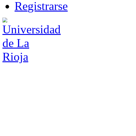
R
e
gistrarse