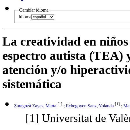
Cambiar idioma
Idioma
La creatividad en niños
espectro autista (TEA) 
atención y/o hiperacti
sistemática
[1]
[1]
Zaragozà Zayas, Marta
;
Echegoyen Sanz, Yolanda
;
Mar
[1]
Universitat de Valè