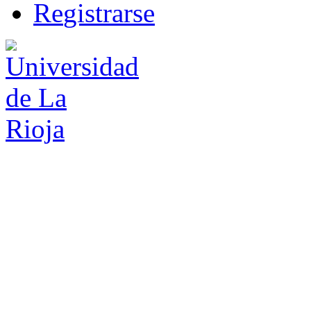
R
e
gistrarse