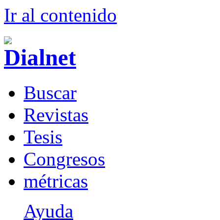
Ir al conteni
d
o
B
uscar
R
evistas
T
esis
Co
n
gresos
m
étricas
Ayuda