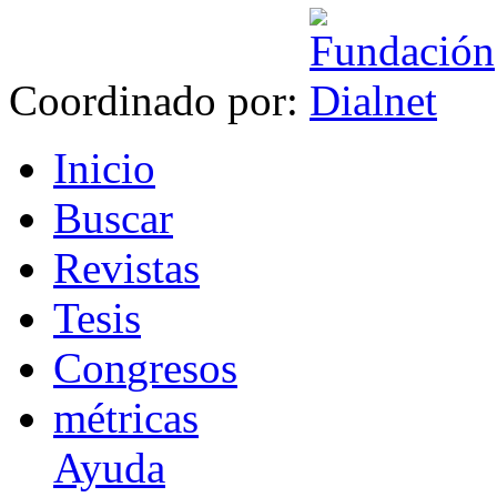
Coordinado por:
I
nicio
B
uscar
R
evistas
T
esis
Co
n
gresos
m
étricas
Ayuda