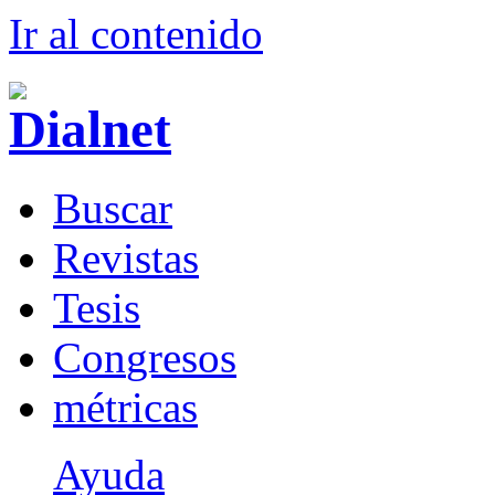
Ir al conteni
d
o
B
uscar
R
evistas
T
esis
Co
n
gresos
m
étricas
Ayuda