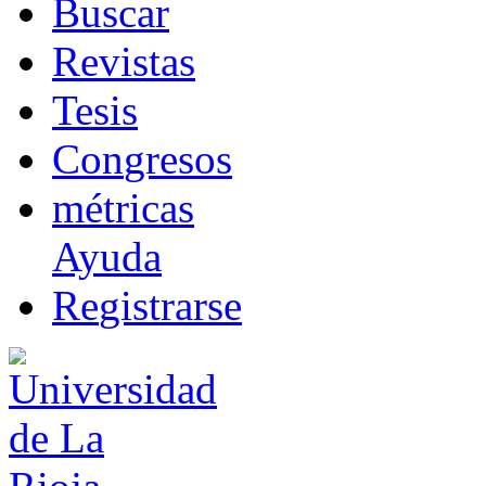
B
uscar
R
evistas
T
esis
Co
n
gresos
m
étricas
Ayuda
R
e
gistrarse