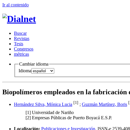
Ir al conteni
d
o
B
uscar
R
evistas
T
esis
Co
n
gresos
m
étricas
Cambiar idioma
Idioma
Biopolímeros empleados en la fabricación 
[1]
[
Hernández Silva, Mónica Lucia
;
Guzmán Martínez, Boris
[1]
Universidad de Nariño
[2]
Empresas Públicas de Puerto Boyacá E.S.P.
Localización:
Publicaciones e Investigación
,
ISSN-e
2539-408