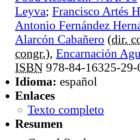
Leyva
;
Francisco Artés 
Antonio Fernández Hern
Alarcón Cabañero
(
dir. c
congr.
),
Encarnación Ag
ISBN
978-84-16325-29-
Idioma:
español
Enlaces
Texto completo
Resumen