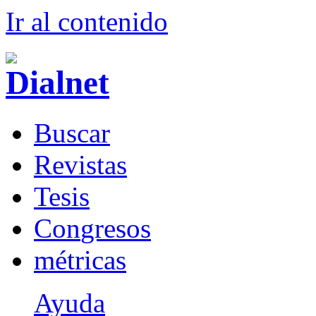
Ir al conteni
d
o
B
uscar
R
evistas
T
esis
Co
n
gresos
m
étricas
Ayuda