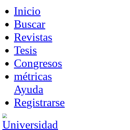
I
nicio
B
uscar
R
evistas
T
esis
Co
n
gresos
m
étricas
Ayuda
R
e
gistrarse