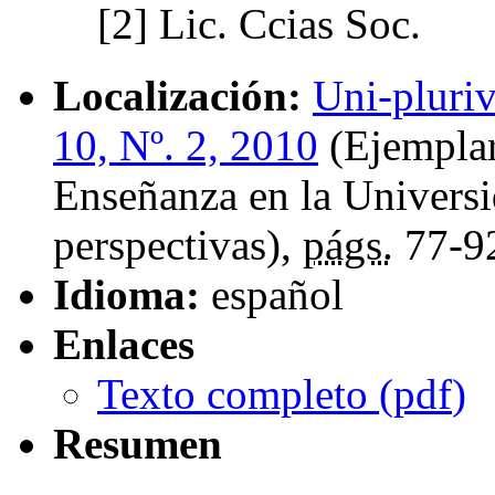
[2]
Lic. Ccias Soc.
Localización:
Uni-pluriv
10, Nº. 2, 2010
(Ejemplar
Enseñanza en la Universi
perspectivas),
págs.
77-9
Idioma:
español
Enlaces
Texto completo (
pdf
)
Resumen