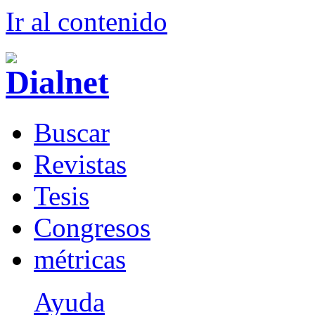
Ir al conteni
d
o
B
uscar
R
evistas
T
esis
Co
n
gresos
m
étricas
Ayuda