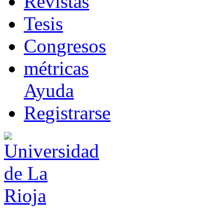
R
evistas
T
esis
Co
n
gresos
m
étricas
Ayuda
R
e
gistrarse