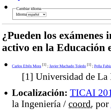
Cambiar idioma
Idioma
¿Pueden los exámenes i
activo en la Educación 
[1]
[1]
Carlos Efrén Mora
;
Javier Machado Toledo
;
Peña Fabi
[1]
Universidad de La
Localización:
TICAI 20
la Ingeniería
/
coord.
por