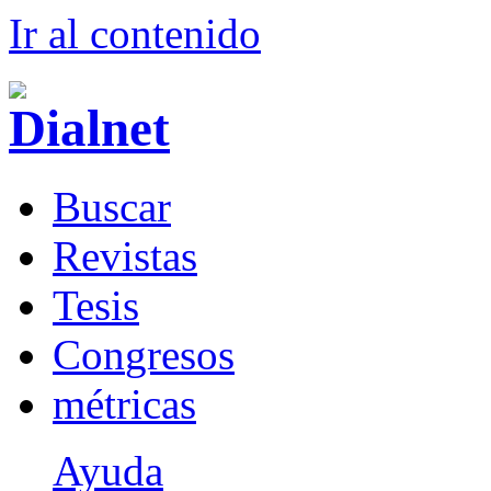
Ir al conteni
d
o
B
uscar
R
evistas
T
esis
Co
n
gresos
m
étricas
Ayuda