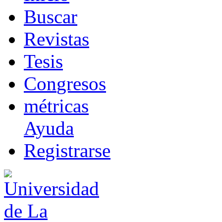
B
uscar
R
evistas
T
esis
Co
n
gresos
m
étricas
Ayuda
R
e
gistrarse