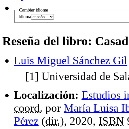
Cambiar idioma
Idioma
Reseña del libro: Casad
Luis Miguel Sánchez Gil
[1]
Universidad de Sa
Localización:
Estudios i
coord.
por
María Luisa I
Pérez
(
dir.
), 2020,
ISBN