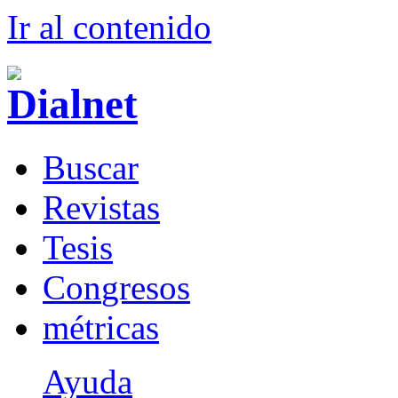
Ir al conteni
d
o
B
uscar
R
evistas
T
esis
Co
n
gresos
m
étricas
Ayuda