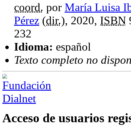
coord.
por
María Luisa I
Pérez
(
dir.
), 2020,
ISBN
232
Idioma:
español
Texto completo no dispon
Acceso de usuarios regi