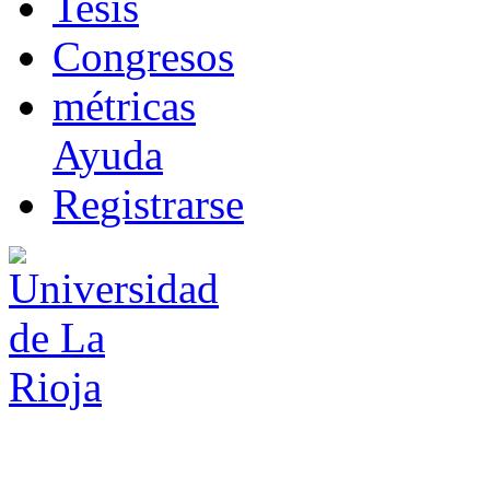
T
esis
Co
n
gresos
m
étricas
Ayuda
R
e
gistrarse