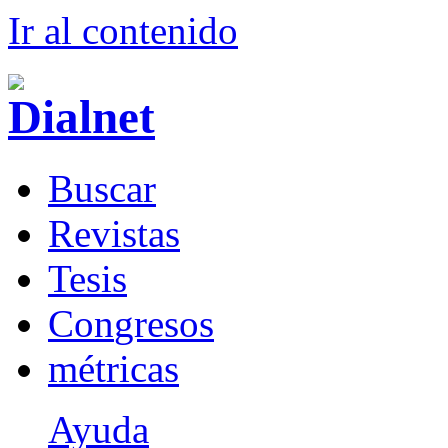
Ir al conteni
d
o
B
uscar
R
evistas
T
esis
Co
n
gresos
m
étricas
Ayuda