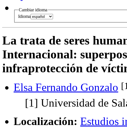
Cambiar idioma
Idioma
La trata de seres huma
Internacional
:
superpos
infraprotección de víct
[
Elsa Fernando Gonzalo
[1]
Universidad de Sa
Localización:
Estudios i