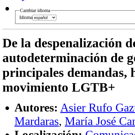
Cambiar idioma
Idioma
De la despenalización d
autodeterminación de g
principales demandas, h
movimiento LGTB+
Autores:
Asier Rufo Gaz
Mardaras
,
María José Ca
Localización:
Comunicaci