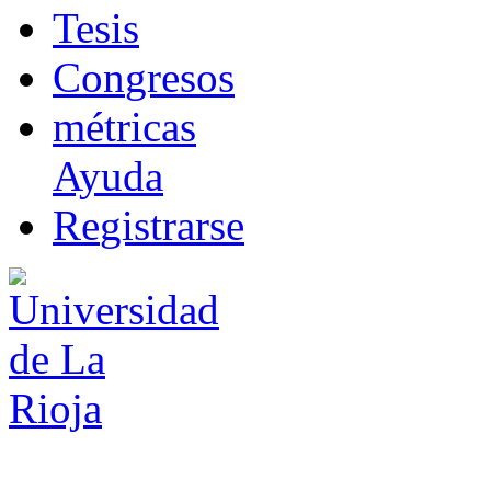
T
esis
Co
n
gresos
m
étricas
Ayuda
R
e
gistrarse