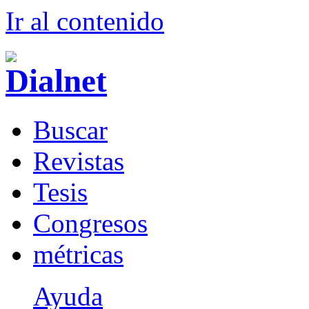
Ir al conteni
d
o
B
uscar
R
evistas
T
esis
Co
n
gresos
m
étricas
Ayuda