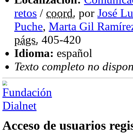
retos
/
coord.
por
José Lu
Puche
,
Marta Gil Ramíre
págs.
405-420
Idioma:
español
Texto completo no dispon
Acceso de usuarios regi