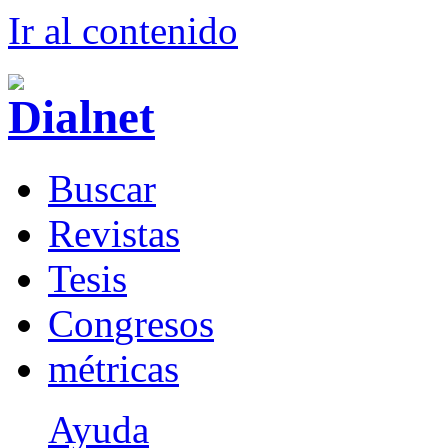
Ir al conteni
d
o
B
uscar
R
evistas
T
esis
Co
n
gresos
m
étricas
Ayuda