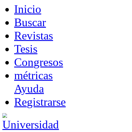
I
nicio
B
uscar
R
evistas
T
esis
Co
n
gresos
m
étricas
Ayuda
R
e
gistrarse