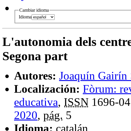
Cambiar idioma
Idioma
L'autonomia dels centre
Segona part
Autores:
Joaquín Gairín 
Localización:
Fòrum: rev
educativa
,
ISSN
1696-04
2020
,
pág.
5
Idioma:
catalán