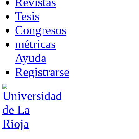
R
evistas
T
esis
Co
n
gresos
m
étricas
Ayuda
R
e
gistrarse