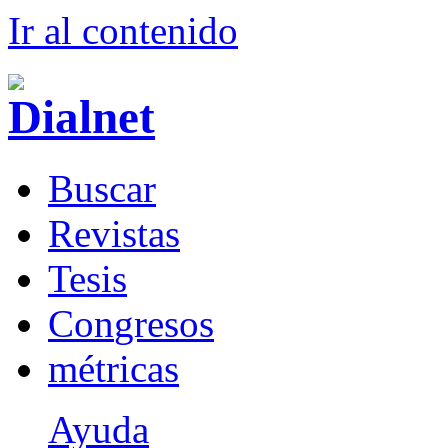
Ir al conteni
d
o
B
uscar
R
evistas
T
esis
Co
n
gresos
m
étricas
Ayuda