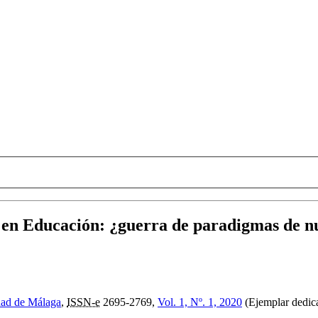
a en Educación
:
¿guerra de paradigmas de n
dad de Málaga
,
ISSN-e
2695-2769,
Vol. 1, Nº. 1, 2020
(Ejemplar dedica