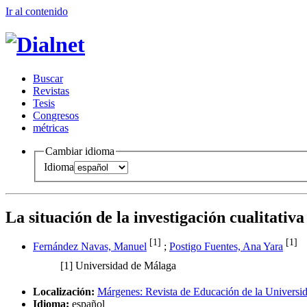
Ir al conteni
d
o
B
uscar
R
evistas
T
esis
Co
n
gresos
m
étricas
Cambiar idioma
Idioma
La situación de la investigación cualitativ
[1]
[1]
Fernández Navas, Manuel
;
Postigo Fuentes, Ana Yara
[1]
Universidad de Málaga
Localización:
Márgenes: Revista de Educación de la Universi
Idioma:
español