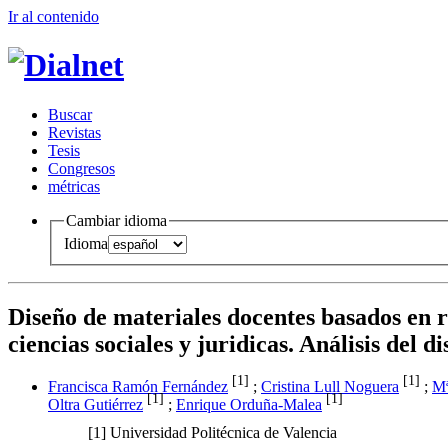
Ir al conteni
d
o
B
uscar
R
evistas
T
esis
Co
n
gresos
m
étricas
Cambiar idioma
Idioma
Diseño de materiales docentes basados en 
ciencias sociales y juridicas. Análisis del 
[1]
[1]
Francisca Ramón Fernández
;
Cristina Lull Noguera
;
Mª
[1]
[1]
Oltra Gutiérrez
;
Enrique Orduña-Malea
[1]
Universidad Politécnica de Valencia