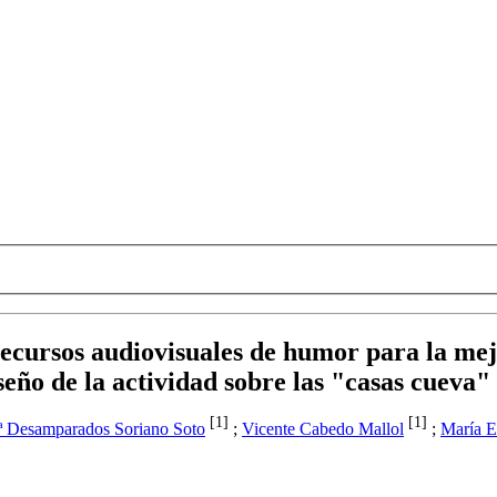
recursos audiovisuales de humor para la mej
diseño de la actividad sobre las "casas cueva
[1]
[1]
 Desamparados Soriano Soto
;
Vicente Cabedo Mallol
;
María E