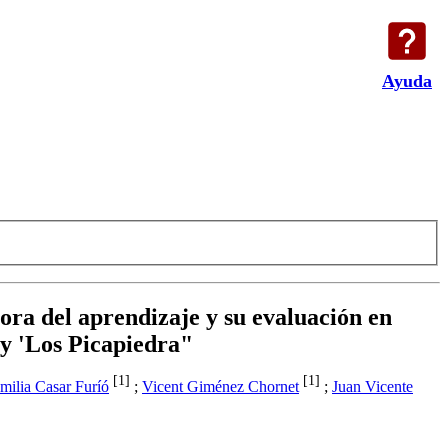
Ayuda
ora del aprendizaje y su evaluación en
" y 'Los Picapiedra"
[1]
[1]
milia Casar Furíó
;
Vicent Giménez Chornet
;
Juan Vicente