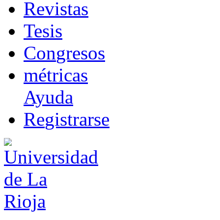
R
evistas
T
esis
Co
n
gresos
m
étricas
Ayuda
R
e
gistrarse