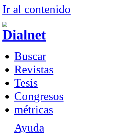
Ir al conteni
d
o
B
uscar
R
evistas
T
esis
Co
n
gresos
m
étricas
Ayuda