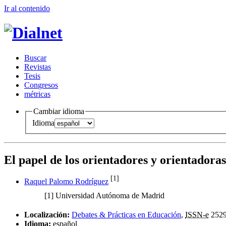
Ir al conteni
d
o
B
uscar
R
evistas
T
esis
Co
n
gresos
m
étricas
Cambiar idioma
Idioma
El papel de los orientadores y orientadoras 
[1]
Raquel Palomo Rodríguez
[1]
Universidad Autónoma de Madrid
Localización:
Debates & Prácticas en Educación
,
ISSN-e
2529
Idioma:
español