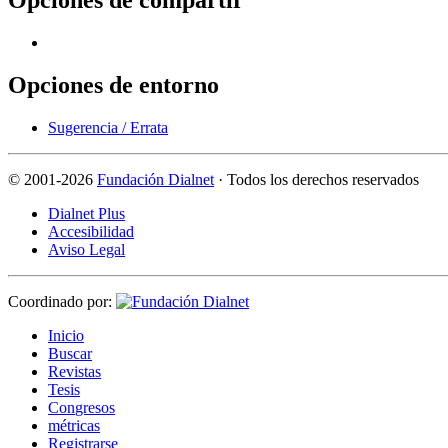
Opciones de entorno
Sugerencia / Errata
©
2001-2026
Fundación Dialnet
· Todos los derechos reservados
Dialnet Plus
Accesibilidad
Aviso Legal
Coordinado por:
I
nicio
B
uscar
R
evistas
T
esis
Co
n
gresos
m
étricas
R
e
gistrarse