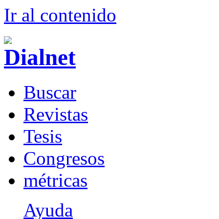
Ir al conteni
d
o
B
uscar
R
evistas
T
esis
Co
n
gresos
m
étricas
Ayuda