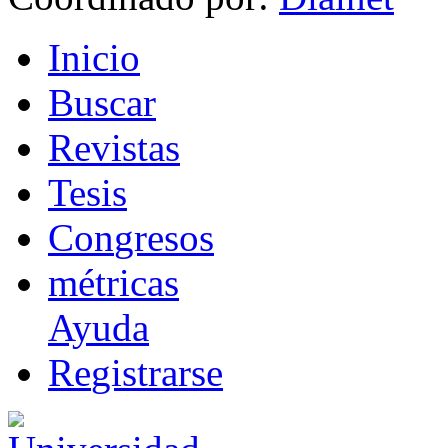
I
nicio
B
uscar
R
evistas
T
esis
Co
n
gresos
m
étricas
Ayuda
R
e
gistrarse