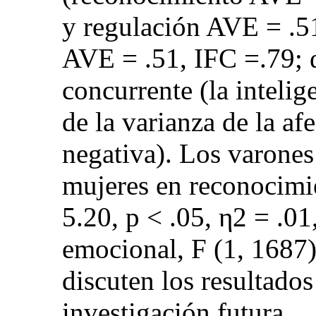
y regulación AVE = .51
AVE = .51, IFC =.79; α
concurrente (la inteli
de la varianza de la af
negativa). Los varones
mujeres en reconocimi
5.20, p < .05, η2 = .01
emocional, F (1, 1687)
discuten los resultados
investigación futura.