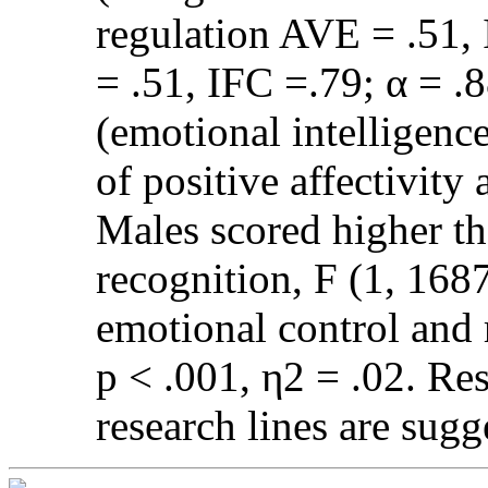
regulation AVE = .51,
= .51, IFC =.79; α = .
(emotional intelligenc
of positive affectivity
Males scored higher th
recognition, F (1, 1687
emotional control and 
p < .001, η2 = .02. Res
research lines are sugg