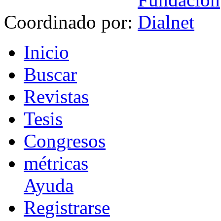
Coordinado por:
I
nicio
B
uscar
R
evistas
T
esis
Co
n
gresos
m
étricas
Ayuda
R
e
gistrarse