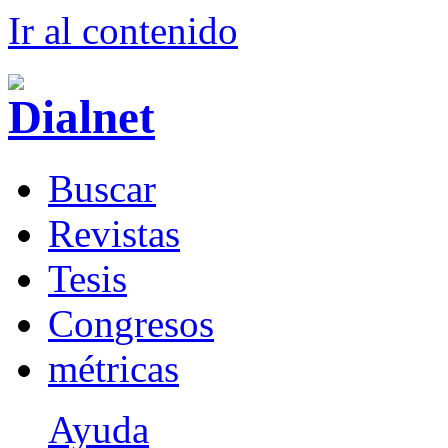
Ir al conteni
d
o
B
uscar
R
evistas
T
esis
Co
n
gresos
m
étricas
Ayuda