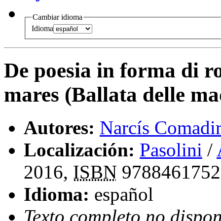
Cambiar idioma
Idioma
De poesia in forma di r
mares (Ballata delle ma
Autores:
Narcís Comadi
Localización:
Pasolini
/
2016,
ISBN
9788461752
Idioma:
español
Texto completo no dispon