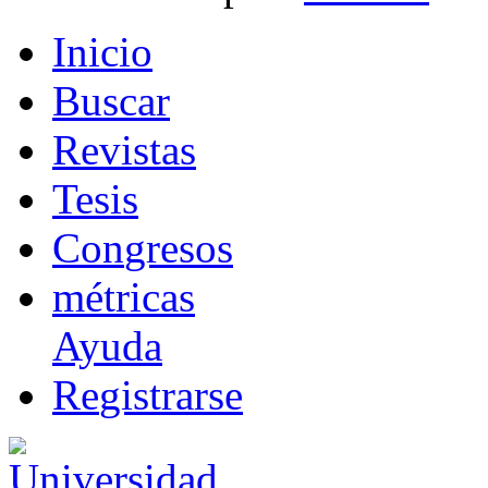
I
nicio
B
uscar
R
evistas
T
esis
Co
n
gresos
m
étricas
Ayuda
R
e
gistrarse