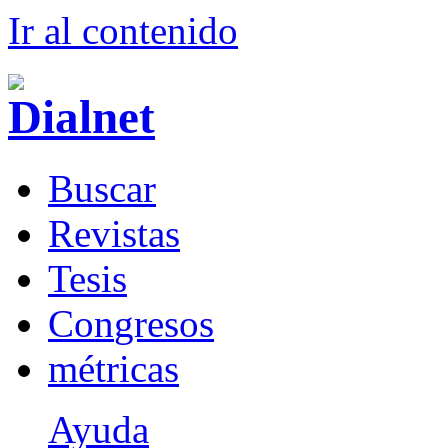
Ir al conteni
d
o
B
uscar
R
evistas
T
esis
Co
n
gresos
m
étricas
Ayuda