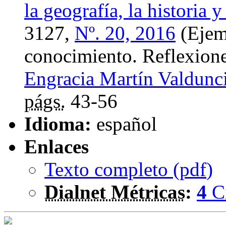
la geografía, la historia y
3127,
Nº. 20, 2016
(Ejem
conocimiento. Reflexiones
Engracia Martín Valdunci
págs.
43-56
Idioma:
español
Enlaces
Texto completo (
pdf
)
Dialnet Métricas
:
4
C