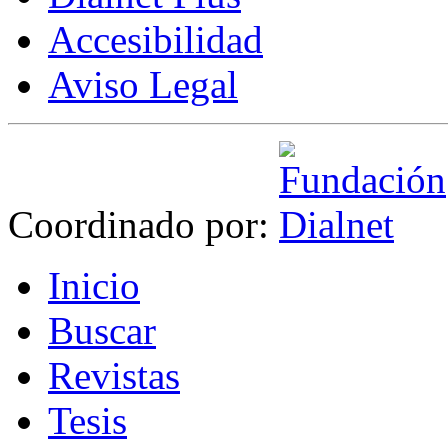
Accesibilidad
Aviso Legal
Coordinado por:
I
nicio
B
uscar
R
evistas
T
esis