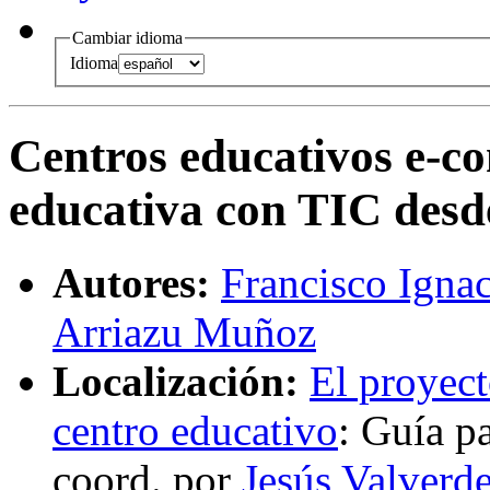
Cambiar idioma
Idioma
Centros educativos e-c
educativa con TIC desd
Autores:
Francisco Igna
Arriazu Muñoz
Localización:
El proyect
centro educativo
:
Guía pa
coord.
por
Jesús Valverd