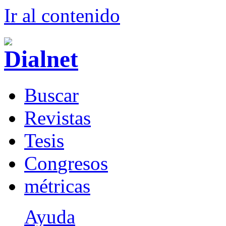
Ir al conteni
d
o
B
uscar
R
evistas
T
esis
Co
n
gresos
m
étricas
Ayuda