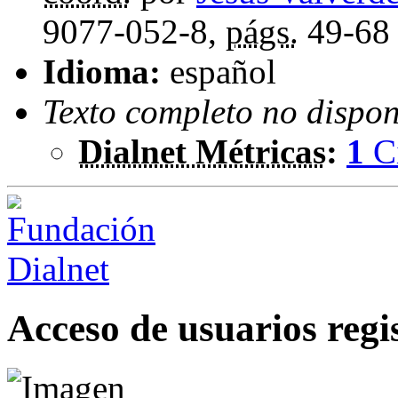
9077-052-8,
págs.
49-68
Idioma:
español
Texto completo no dispon
Dialnet Métricas
:
1
C
Acceso de usuarios regi