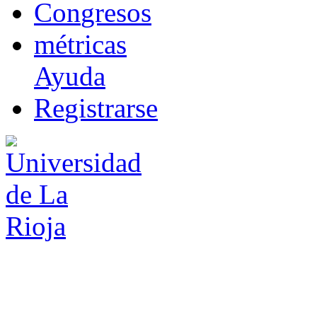
Co
n
gresos
m
étricas
Ayuda
R
e
gistrarse