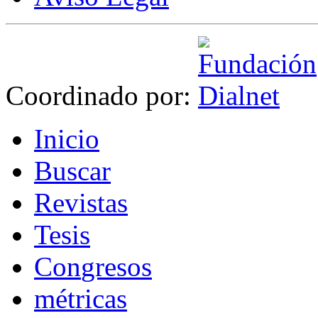
Coordinado por:
I
nicio
B
uscar
R
evistas
T
esis
Co
n
gresos
m
étricas