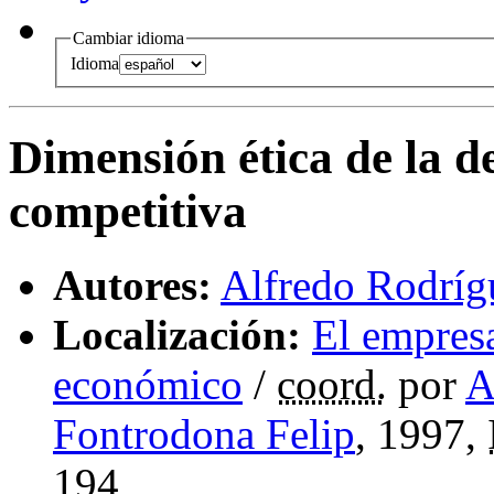
Cambiar idioma
Idioma
Dimensión ética de la d
competitiva
Autores:
Alfredo Rodríg
Localización:
El empresa
económico
/
coord.
por
A
Fontrodona Felip
, 1997,
194