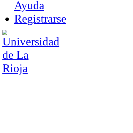
Ayuda
R
e
gistrarse