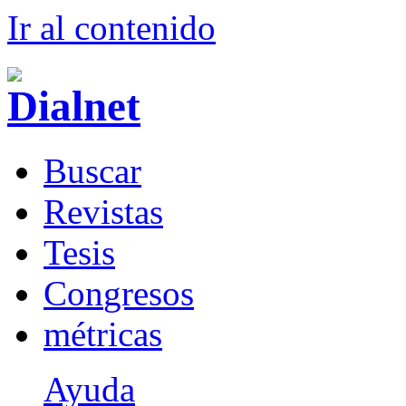
Ir al conteni
d
o
B
uscar
R
evistas
T
esis
Co
n
gresos
m
étricas
Ayuda