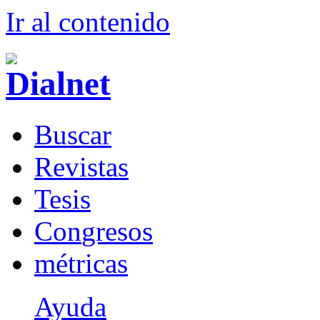
Ir al conteni
d
o
B
uscar
R
evistas
T
esis
Co
n
gresos
m
étricas
Ayuda