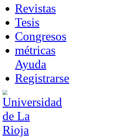
R
evistas
T
esis
Co
n
gresos
m
étricas
Ayuda
R
e
gistrarse