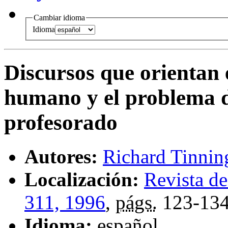
Cambiar idioma
Idioma
Discursos que orientan
humano y el problema d
profesorado
Autores:
Richard Tinnin
Localización:
Revista d
311, 1996
,
págs.
123-13
Idioma:
español