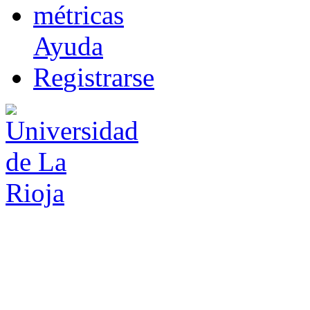
m
étricas
Ayuda
R
e
gistrarse