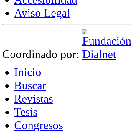
Aviso Legal
Coordinado por:
I
nicio
B
uscar
R
evistas
T
esis
Co
n
gresos