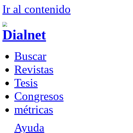
Ir al conteni
d
o
B
uscar
R
evistas
T
esis
Co
n
gresos
m
étricas
Ayuda