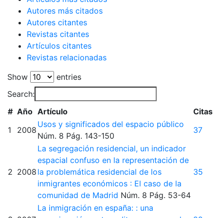
2020
43
132
Autores más citados
2021
67
121
Autores citantes
2022
40
69
Revistas citantes
2023
37
45
Artículos citantes
2024
42
34
Revistas relacionadas
2025
39
4
Show
entries
2026
0
0
Search:
#
Año
Artículo
Citas
Usos y significados del espacio público
1
2008
37
Núm. 8
Pág. 143-150
La segregación residencial, un indicador
espacial confuso en la representación de
2
2008
la problemática residencial de los
35
inmigrantes económicos : El caso de la
comunidad de Madrid
Núm. 8
Pág. 53-64
La inmigración en españa: : una