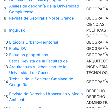
Anales de geografía de la Universidad
7
GEOGRAFÍ
Complutense
8
Revista de Geografía Norte Grande
GEOGRAFÍ
CIENCIAS
9
Inguruak
POLÍTICAS
SOCIOLOGÍ
10
Bitácora Urbano-Territorial
GEOGRAFÍ
11
Biblio 3W
GEOGRAFÍ
12
Estudios geográficos
GEOGRAFÍ
Estoa. Revista de la Facultad de
ARQUITEC
13
Arquitectura y Urbanismo de la
INGENIERÍA
Universidad de Cuenca
TECNOLOG
Treballs de la Societat Catalana de
14
GEOGRAFÍ
Geografia
DERECHO
Revista de Derecho Urbanístico y Medio
15
DERECHO
Ambiente
ADMINISTR