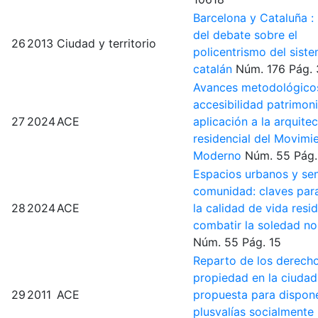
Barcelona y Cataluña : 
del debate sobre el
26
2013
Ciudad y territorio
policentrismo del sist
catalán
Núm. 176
Pág.
Avances metodológicos
accesibilidad patrimoni
27
2024
ACE
aplicación a la arquite
residencial del Movimi
Moderno
Núm. 55
Pág.
Espacios urbanos y se
comunidad: claves par
28
2024
ACE
la calidad de vida resid
combatir la soledad n
Núm. 55
Pág. 15
Reparto de los derech
propiedad en la ciudad
29
2011
ACE
propuesta para dispon
plusvalías socialmente