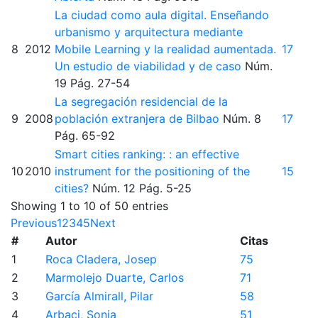
La ciudad como aula digital. Enseñando
urbanismo y arquitectura mediante
8
2012
Mobile Learning y la realidad aumentada.
17
Un estudio de viabilidad y de caso
Núm.
19
Pág. 27-54
La segregación residencial de la
9
2008
población extranjera de Bilbao
Núm. 8
17
Pág. 65-92
Smart cities ranking: : an effective
10
2010
instrument for the positioning of the
15
cities?
Núm. 12
Pág. 5-25
Showing 1 to 10 of 50 entries
Previous
1
2
3
4
5
Next
#
Autor
Citas
1
Roca Cladera, Josep
75
2
Marmolejo Duarte, Carlos
71
3
García Almirall, Pilar
58
4
Arbaci, Sonia
51