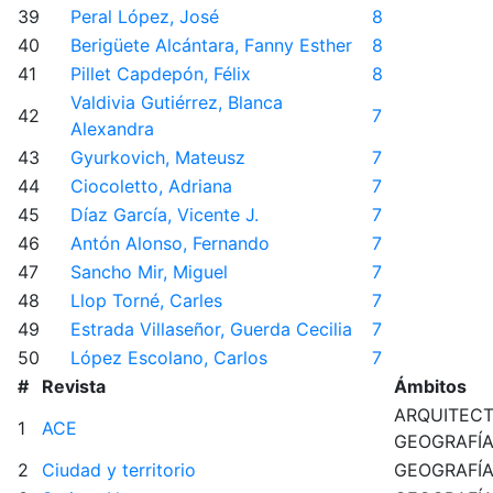
39
Peral López, José
8
40
Berigüete Alcántara, Fanny Esther
8
41
Pillet Capdepón, Félix
8
Valdivia Gutiérrez, Blanca
42
7
Alexandra
43
Gyurkovich, Mateusz
7
44
Ciocoletto, Adriana
7
45
Díaz García, Vicente J.
7
46
Antón Alonso, Fernando
7
47
Sancho Mir, Miguel
7
48
Llop Torné, Carles
7
49
Estrada Villaseñor, Guerda Cecilia
7
50
López Escolano, Carlos
7
#
Revista
Ámbitos
ARQUITEC
1
ACE
GEOGRAFÍ
2
Ciudad y territorio
GEOGRAFÍ