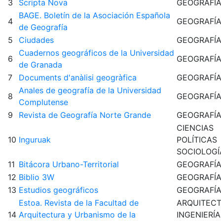
3
Scripta Nova
GEOGRAFÍ
BAGE. Boletín de la Asociación Española
4
GEOGRAFÍ
de Geografía
5
Ciudades
GEOGRAFÍ
Cuadernos geográficos de la Universidad
6
GEOGRAFÍ
de Granada
7
Documents d'anàlisi geogràfica
GEOGRAFÍ
Anales de geografía de la Universidad
8
GEOGRAFÍ
Complutense
9
Revista de Geografía Norte Grande
GEOGRAFÍ
CIENCIAS
10
Inguruak
POLÍTICAS
SOCIOLOGÍ
11
Bitácora Urbano-Territorial
GEOGRAFÍ
12
Biblio 3W
GEOGRAFÍ
13
Estudios geográficos
GEOGRAFÍ
Estoa. Revista de la Facultad de
ARQUITEC
14
Arquitectura y Urbanismo de la
INGENIERÍA