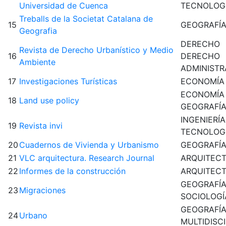
Universidad de Cuenca
TECNOLOG
Treballs de la Societat Catalana de
15
GEOGRAFÍ
Geografia
DERECHO
Revista de Derecho Urbanístico y Medio
16
DERECHO
Ambiente
ADMINISTR
17
Investigaciones Turísticas
ECONOMÍA
ECONOMÍA
18
Land use policy
GEOGRAFÍ
INGENIERÍA
19
Revista invi
TECNOLOG
20
Cuadernos de Vivienda y Urbanismo
GEOGRAFÍ
21
VLC arquitectura. Research Journal
ARQUITEC
22
Informes de la construcción
ARQUITEC
GEOGRAFÍ
23
Migraciones
SOCIOLOGÍ
GEOGRAFÍ
24
Urbano
MULTIDISC