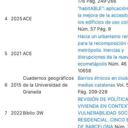
176
Pág. 249-266
"habitABLE": aplicació
la mejora de la accesib
4
2025
ACE
los edificios de uso co
Núm. 57
Pág. 9
Hacia un urbanismo r
para la recomposición 
metrópolis. Inercias y
5
2021
ACE
disrupciones de la nue
ecometápolis
Núm. 46
10658
Cuadernos geográficos
Barrios étnicos en ciu
6
2015
de la Universidad de
medias catalanas
Vol. 
Granada
Pág. 209-229
REVISIÓN DE POLÍTIC
VIVIENDA EN CONTEX
7
2022
Biblio 3W
VULNERABILIDAD SOC
RESIDENCIAL. CINCO 
DE BARCELONA
Núm. 