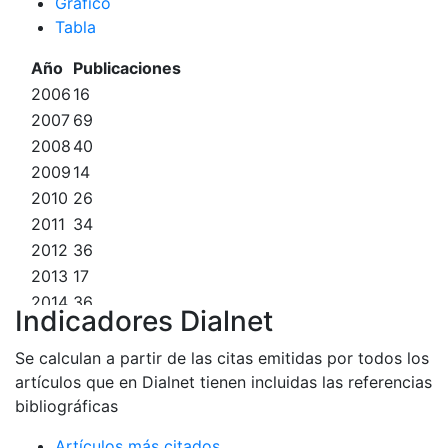
Gráfico
Tabla
Año
Publicaciones
Citas
2006
16
35
2007
69
118
2008
40
228
2009
14
11
2010
26
103
2011
34
58
2012
36
119
2013
17
35
2014
36
127
Indicadores Dialnet
2015
12
42
2016
23
45
Se calculan a partir de las citas emitidas por todos los
2017
43
89
artículos que en Dialnet tienen incluidas las referencias
bibliográficas
2018
33
88
2019
36
82
Artículos más citados