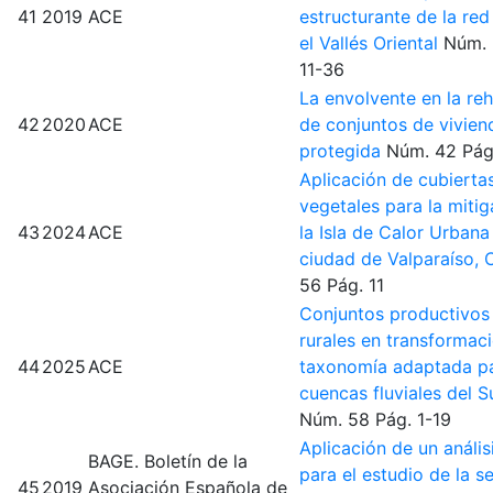
41
2019
ACE
estructurante de la red 
el Vallés Oriental
Núm.
11-36
La envolvente en la reh
42
2020
ACE
de conjuntos de vivien
protegida
Núm. 42
Pág
Aplicación de cubierta
vegetales para la miti
43
2024
ACE
la Isla de Calor Urbana
ciudad de Valparaíso, 
56
Pág. 11
Conjuntos productivos 
rurales en transformac
44
2025
ACE
taxonomía adaptada pa
cuencas fluviales del S
Núm. 58
Pág. 1-19
Aplicación de un análisi
BAGE. Boletín de la
para el estudio de la 
45
2019
Asociación Española de