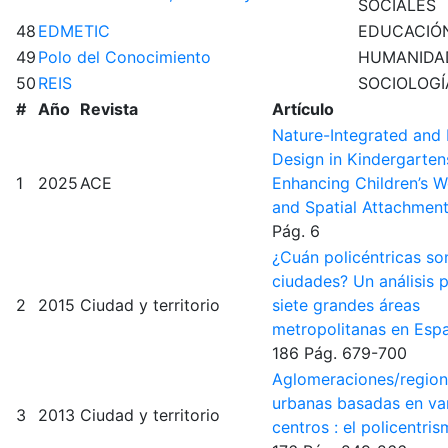
SOCIALES
48
EDMETIC
EDUCACIÓ
49
Polo del Conocimiento
HUMANIDA
50
REIS
SOCIOLOGÍ
#
Año
Revista
Artículo
Nature-Integrated and 
Design in Kindergarten
1
2025
ACE
Enhancing Children’s W
and Spatial Attachmen
Pág. 6
¿Cuán policéntricas so
ciudades? Un análisis p
2
2015
Ciudad y territorio
siete grandes áreas
metropolitanas en Es
186
Pág. 679-700
Aglomeraciones/regio
urbanas basadas en va
3
2013
Ciudad y territorio
centros : el policentri