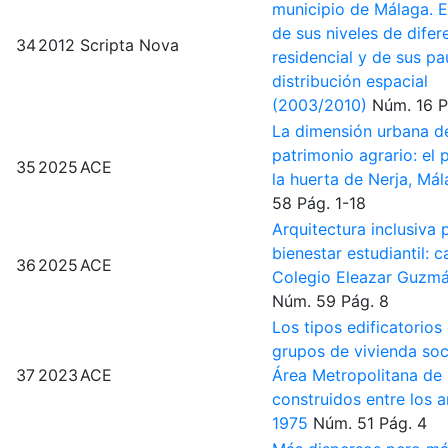
municipio de Málaga. E
de sus niveles de difer
34
2012
Scripta Nova
residencial y de sus pa
distribución espacial
(2003/2010)
Núm. 16
P
La dimensión urbana d
patrimonio agrario: el 
35
2025
ACE
la huerta de Nerja, Má
58
Pág. 1-18
Arquitectura inclusiva 
bienestar estudiantil: c
36
2025
ACE
Colegio Eleazar Guzmá
Núm. 59
Pág. 8
Los tipos edificatorios
grupos de vivienda soc
37
2023
ACE
Área Metropolitana de
construidos entre los 
1975
Núm. 51
Pág. 4