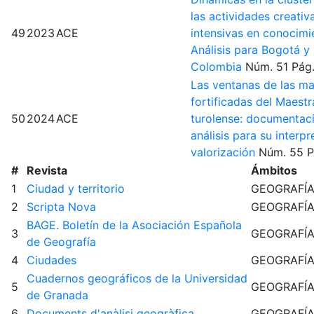
las actividades creativ
49
2023
ACE
intensivas en conocimi
Análisis para Bogotá y 
Colombia
Núm. 51
Pág.
Las ventanas de las ma
fortificadas del Maest
50
2024
ACE
turolense: documentac
análisis para su interpr
valorización
Núm. 55
P
#
Revista
Ámbitos
1
Ciudad y territorio
GEOGRAFÍ
2
Scripta Nova
GEOGRAFÍ
BAGE. Boletín de la Asociación Española
3
GEOGRAFÍ
de Geografía
4
Ciudades
GEOGRAFÍ
Cuadernos geográficos de la Universidad
5
GEOGRAFÍ
de Granada
6
Documents d'anàlisi geogràfica
GEOGRAFÍ