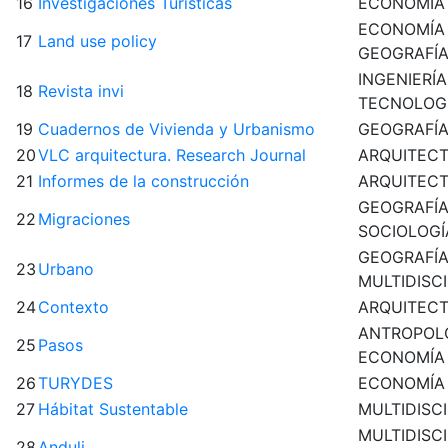
16
Investigaciones Turísticas
ECONOMÍA
ECONOMÍA
17
Land use policy
GEOGRAFÍ
INGENIERÍA
18
Revista invi
TECNOLOG
19
Cuadernos de Vivienda y Urbanismo
GEOGRAFÍ
20
VLC arquitectura. Research Journal
ARQUITEC
21
Informes de la construcción
ARQUITEC
GEOGRAFÍ
22
Migraciones
SOCIOLOGÍ
GEOGRAFÍ
23
Urbano
MULTIDISC
24
Contexto
ARQUITEC
ANTROPOL
25
Pasos
ECONOMÍA
26
TURYDES
ECONOMÍA
27
Hábitat Sustentable
MULTIDISC
MULTIDISC
28
Anduli