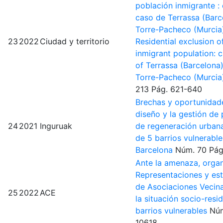
población inmigrante :
caso de Terrassa (Barc
Torre-Pacheco (Murcia)
23
2022
Ciudad y territorio
Residential exclusion o
inmigrant population: 
of Terrassa (Barcelona
Torre-Pacheco (Murci
213
Pág. 621-640
Brechas y oportunidade
diseño y la gestión de 
24
2021
Inguruak
de regeneración urbana
de 5 barrios vulnerabl
Barcelona
Núm. 70
Pág
Ante la amenaza, organ
Representaciones y est
de Asociaciones Vecina
25
2022
ACE
la situación socio-resi
barrios vulnerables
Nú
10618