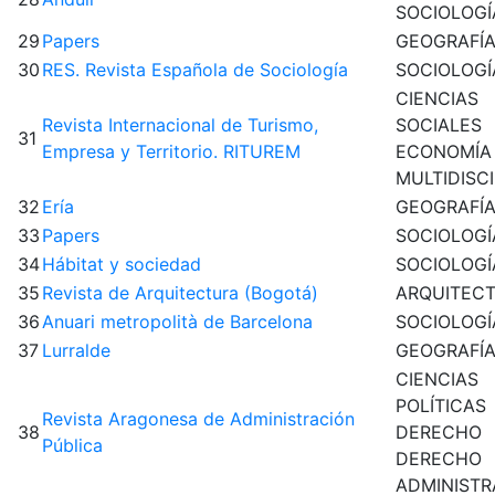
SOCIOLOGÍ
29
Papers
GEOGRAFÍ
30
RES. Revista Española de Sociología
SOCIOLOGÍ
CIENCIAS
Revista Internacional de Turismo,
SOCIALES
31
Empresa y Territorio. RITUREM
ECONOMÍA
MULTIDISC
32
Ería
GEOGRAFÍ
33
Papers
SOCIOLOGÍ
34
Hábitat y sociedad
SOCIOLOGÍ
35
Revista de Arquitectura (Bogotá)
ARQUITEC
36
Anuari metropolità de Barcelona
SOCIOLOGÍ
37
Lurralde
GEOGRAFÍ
CIENCIAS
POLÍTICAS
Revista Aragonesa de Administración
38
DERECHO
Pública
DERECHO
ADMINISTR