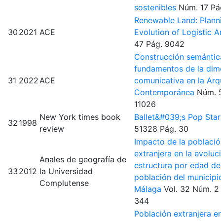
sostenibles
Núm. 17
Pá
Renewable Land: Plann
30
2021
ACE
Evolution of Logistic 
47
Pág. 9042
Construcción semántic
fundamentos de la dim
31
2022
ACE
comunicativa en la Arq
Contemporánea
Núm. 
11026
New York times book
Ballet&#039;s Pop Sta
32
1998
review
51328
Pág. 30
Impacto de la població
extranjera en la evoluci
Anales de geografía de
estructura por edad de
33
2012
la Universidad
población del municipi
Complutense
Málaga
Vol. 32
Núm. 2
344
Población extranjera en