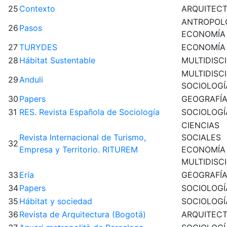
25
Contexto
ARQUITEC
ANTROPOL
26
Pasos
ECONOMÍA
27
TURYDES
ECONOMÍA
28
Hábitat Sustentable
MULTIDISC
MULTIDISC
29
Anduli
SOCIOLOGÍ
30
Papers
GEOGRAFÍ
31
RES. Revista Española de Sociología
SOCIOLOGÍ
CIENCIAS
Revista Internacional de Turismo,
SOCIALES
32
Empresa y Territorio. RITUREM
ECONOMÍA
MULTIDISC
33
Ería
GEOGRAFÍ
34
Papers
SOCIOLOGÍ
35
Hábitat y sociedad
SOCIOLOGÍ
36
Revista de Arquitectura (Bogotá)
ARQUITEC