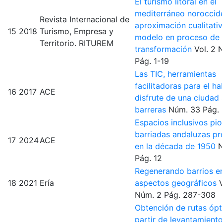
El turismo litoral en el
mediterráneo noroccide
Revista Internacional de
aproximación cualitati
15
2018
Turismo, Empresa y
modelo en proceso de
Territorio. RITUREM
transformación
Vol. 2
Pág. 1-19
Las TIC, herramientas
facilitadoras para el ha
16
2017
ACE
disfrute de una ciudad 
barreras
Núm. 33
Pág.
Espacios inclusivos pi
barriadas andaluzas p
17
2024
ACE
en la década de 1950
Pág. 12
Regenerando barrios en
18
2021
Ería
aspectos geográficos
Núm. 2
Pág. 287-308
Obtención de rutas óp
partir de levantamient