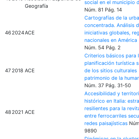
social en el municipio 
Geografía
Núm. 81
Pág. 14
Cartografías de la urb
concentrada. Análisis 
46
2024
ACE
iniciativas globales, re
nacionales en América 
Núm. 54
Pág. 2
Criterios básicos para 
planificación turística 
47
2018
ACE
de los sitios culturales
patrimonio de la huma
Núm. 37
Pág. 31-50
Accesibilidad y territor
histórico en Italia: estr
resilientes para la revit
48
2021
ACE
entre ferrocarriles sec
redes paisajísticas
Núm
9890
Dinámicas en la cluste