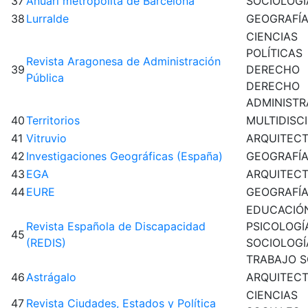
37
Anuari metropolità de Barcelona
SOCIOLOGÍ
38
Lurralde
GEOGRAFÍ
CIENCIAS
POLÍTICAS
Revista Aragonesa de Administración
39
DERECHO
Pública
DERECHO
ADMINISTR
40
Territorios
MULTIDISC
41
Vitruvio
ARQUITEC
42
Investigaciones Geográficas (España)
GEOGRAFÍ
43
EGA
ARQUITEC
44
EURE
GEOGRAFÍ
EDUCACIÓ
Revista Española de Discapacidad
PSICOLOGÍ
45
(REDIS)
SOCIOLOGÍ
TRABAJO S
46
Astrágalo
ARQUITEC
CIENCIAS
47
Revista Ciudades, Estados y Política