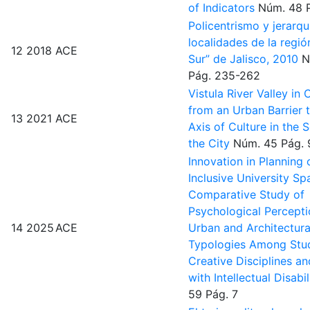
of Indicators
Núm. 48
Policentrismo y jerarqu
localidades de la regió
12
2018
ACE
Sur” de Jalisco, 2010
N
Pág. 235-262
Vistula River Valley in
from an Urban Barrier 
13
2021
ACE
Axis of Culture in the S
the City
Núm. 45
Pág. 
Innovation in Planning 
Inclusive University Sp
Comparative Study of
Psychological Percepti
14
2025
ACE
Urban and Architectura
Typologies Among Stu
Creative Disciplines a
with Intellectual Disabi
59
Pág. 7