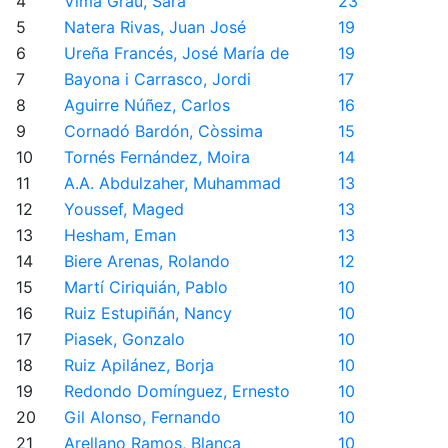
4
Vima Grau, Sara
23
5
Natera Rivas, Juan José
19
6
Ureña Francés, José María de
19
7
Bayona i Carrasco, Jordi
17
8
Aguirre Núñez, Carlos
16
9
Cornadó Bardón, Còssima
15
10
Tornés Fernández, Moira
14
11
A.A. Abdulzaher, Muhammad
13
12
Youssef, Maged
13
13
Hesham, Eman
13
14
Biere Arenas, Rolando
12
15
Martí Ciriquián, Pablo
10
16
Ruiz Estupiñán, Nancy
10
17
Piasek, Gonzalo
10
18
Ruiz Apilánez, Borja
10
19
Redondo Domínguez, Ernesto
10
20
Gil Alonso, Fernando
10
21
Arellano Ramos, Blanca
10