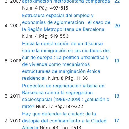
3
2007
aproximación metropolitana comparada
22
Núm. 4
Pág. 497-518
Estructura espacial del empleo y
economías de aglomeración : el caso de
4
2007
20
la Región Metropolitana de Barcelona
Núm. 4
Pág. 519-553
Hacia la construcción de un discurso
sobre la inmigración en las ciudades del
sur de europa : La política urbanística y
5
2008
19
de vivienda como mecanismos
estructurales de marginación étnica
residencial.
Núm. 8
Pág. 11-38
Proyectos de regeneracion urbana en
Barcelona contra la segregacion
6
2011
18
socioespacial (1986-2009) : ¿solución o
mito?
Núm. 17
Pág. 187-222
Hay que defender la ciudad: de la
7
2020
distopía del confinamiento a la Ciudad
17
Abierta
Núm. 43
Pág. 9518