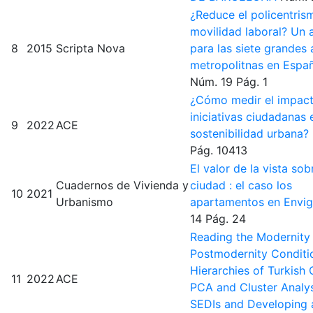
¿Reduce el policentris
movilidad laboral? Un a
8
2015
Scripta Nova
para las siete grandes 
metropolitnas en Espa
Núm. 19
Pág. 1
¿Cómo medir el impact
iniciativas ciudadanas 
9
2022
ACE
sostenibilidad urbana?
Pág. 10413
El valor de la vista sob
Cuadernos de Vivienda y
ciudad : el caso los
10
2021
Urbanismo
apartamentos en Envi
14
Pág. 24
Reading the Modernity
Postmodernity Conditi
Hierarchies of Turkish 
11
2022
ACE
PCA and Cluster Analys
SEDIs and Developing 