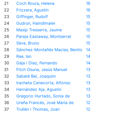
21
Coch Roura, Helena
16
22
Frizzera, Agustín
16
23
Giffinger, Rudolf
15
24
Gudrun, Haindlmaier
15
25
Masip Tresserra, Jaume
15
26
Pareja Eastaway, Montserrat
15
27
Sève, Bruno
15
28
Sánchez-Montañés Macías, Benito
14
29
Rae, Ian
14
30
Gaja i Diaz, Fernando
14
31
Fitch Osuna, Jesús Manuel
13
32
Sabaté Bel, Joaquim
13
33
Iracheta Cenecorta, Alfonso
13
34
Hernández Aja, Agustín
13
35
Gregorio Hurtado, Sonia de
13
36
Ureña Francés, José María de
12
37
Trullén i Thomas, Joan
12