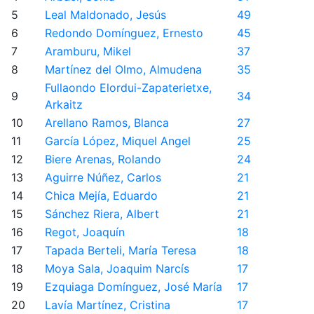
5
Leal Maldonado, Jesús
49
6
Redondo Domínguez, Ernesto
45
7
Aramburu, Mikel
37
8
Martínez del Olmo, Almudena
35
Fullaondo Elordui-Zapaterietxe,
9
34
Arkaitz
10
Arellano Ramos, Blanca
27
11
García López, Miquel Angel
25
12
Biere Arenas, Rolando
24
13
Aguirre Núñez, Carlos
21
14
Chica Mejía, Eduardo
21
15
Sánchez Riera, Albert
21
16
Regot, Joaquín
18
17
Tapada Berteli, María Teresa
18
18
Moya Sala, Joaquim Narcís
17
19
Ezquiaga Domínguez, José María
17
20
Lavía Martínez, Cristina
17