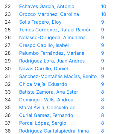
22
Echaves García, Antonio
10
23
Orozco Martínez, Carolina
10
24
Solís Trapero, Eloy
9
25
Temes Cordovez, Rafael Ramón
9
26
Nolasco-Cirugeda, Almudena
9
27
Crespo Cabillo, Isabel
9
28
Palumbo Fernández, Mariana
9
29
Rodríguez Lora, Juan Andrés
9
30
Navas Carrillo, Daniel
9
31
Sánchez-Montañés Macías, Benito
9
32
Chica Mejía, Eduardo
9
33
Batista Zamora, Ana Ester
8
34
Domingo i Valls, Andreu
8
35
Moral Ávila, Consuelo del
8
36
Curiel Gámez, Fernando
8
37
Porcel López, Sergio
8
38
Rodríguez Cantalapiedra, Inma
8