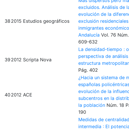
Más dispersos pero m
excluidos. Análisis de l
evolución de la diferen
38
2015
Estudios geográficos
exclusión residenciales
inmigrantes económico
Andalucía
Vol. 76
Núm.
609-632
La densidad-tiempo : o
perspectiva de análisis
39
2012
Scripta Nova
estructura metropolit
Pág. 402
¿Hacia un sistema de m
españolas policéntricas
evolución de la influen
40
2012
ACE
subcentros en la distri
la población
Núm. 18
P
190
Medidas de centralidad
intermedia : El potencia