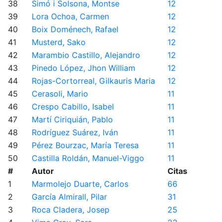
38
Simó i Solsona, Montse
12
39
Lora Ochoa, Carmen
12
40
Boix Doménech, Rafael
12
41
Musterd, Sako
12
42
Marambio Castillo, Alejandro
12
43
Pinedo López, Jhon William
12
44
Rojas-Cortorreal, Gilkauris Maria
12
45
Cerasoli, Mario
11
46
Crespo Cabillo, Isabel
11
47
Martí Ciriquián, Pablo
11
48
Rodríguez Suárez, Iván
11
49
Pérez Bourzac, María Teresa
11
50
Castilla Roldán, Manuel-Viggo
11
#
Autor
Citas
1
Marmolejo Duarte, Carlos
66
2
García Almirall, Pilar
31
3
Roca Cladera, Josep
25