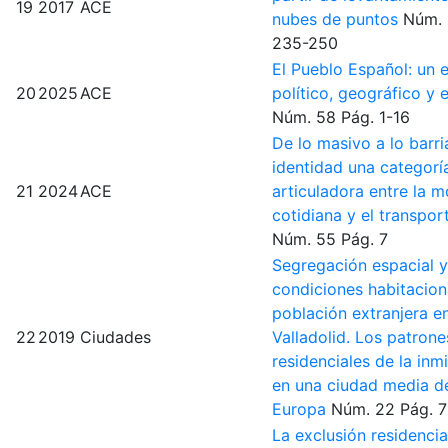
19
2017
ACE
nubes de puntos
Núm.
235-250
El Pueblo Español: un 
20
2025
ACE
político, geográfico y 
Núm. 58
Pág. 1-16
De lo masivo a lo barria
identidad una categorí
21
2024
ACE
articuladora entre la m
cotidiana y el transpo
Núm. 55
Pág. 7
Segregación espacial y
condiciones habitacion
población extranjera e
22
2019
Ciudades
Valladolid. Los patrone
residenciales de la inm
en una ciudad media de
Europa
Núm. 22
Pág. 
La exclusión residencia