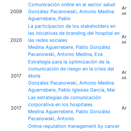
Comunicación online en el sector salud
Artí
2009
González Pacanowski, Antonio
Medina
ARTI
Aguerrebere, Pablo
La participacion de los stakeholders en
las iniciativas de branding del hospital en
Artí
2020
las redes sociales
ARTI
Medina Aguerrebere, Pablo
González
Pacanowski, Antonio
Medina, Eva
Estrategia para la optimización de la
comunicación de riesgo en la crisis del
Artí
2017
ébola
ARTI
González Pacanowski, Antonio
Medina
Aguerrebere, Pablo
Iglesias García, Mar
Las estrategias de comunicación
corporativa en los hospitales
2017
Artí
Medina Aguerrebere, Pablo
González
Pacanowski, Antonio
Online reputation management by cancer