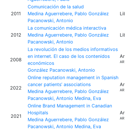
Comunicación de la salud
2011
Medina Aguerrebere, Pablo
González
Libr
Pacanowski, Antonio
La comunicación médica interactiva
2012
Medina Aguerrebere, Pablo
González
Libr
Pacanowski, Antonio
La revolución de los medios informativos
en internet. El caso de los contenidos
Artí
2008
ARTI
económicos
González Pacanowski, Antonio
Online reputation management in Spanish
cancer patients’ associations
Artí
2022
ARTI
Medina Aguerrebere, Pablo
González
Pacanowski, Antonio
Medina, Eva
Online Brand Management in Canadian
Hospitals
Artí
2021
ARTI
Medina Aguerrebere, Pablo
González
Pacanowski, Antonio
Medina, Eva