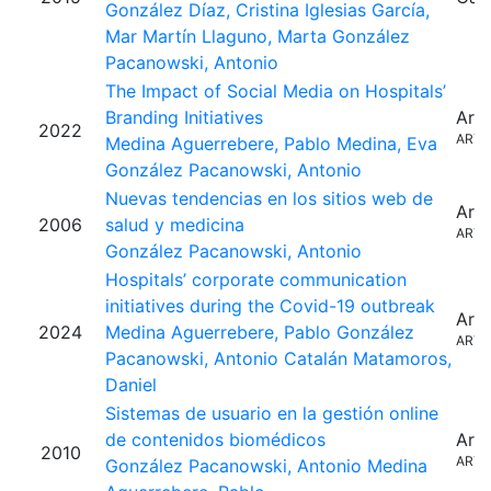
González Díaz, Cristina
Iglesias García,
Mar
Martín Llaguno, Marta
González
Pacanowski, Antonio
The Impact of Social Media on Hospitals’
Branding Initiatives
Artí
2022
ARTI
Medina Aguerrebere, Pablo
Medina, Eva
González Pacanowski, Antonio
Nuevas tendencias en los sitios web de
Artí
2006
salud y medicina
ARTI
González Pacanowski, Antonio
Hospitals’ corporate communication
initiatives during the Covid-19 outbreak
Artí
2024
Medina Aguerrebere, Pablo
González
ARTI
Pacanowski, Antonio
Catalán Matamoros,
Daniel
Sistemas de usuario en la gestión online
de contenidos biomédicos
Artí
2010
ARTI
González Pacanowski, Antonio
Medina