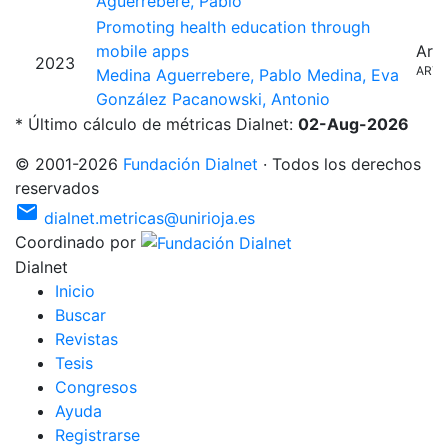
Aguerrebere, Pablo
Promoting health education through
mobile apps
Artí
2023
ARTI
Medina Aguerrebere, Pablo
Medina, Eva
González Pacanowski, Antonio
* Último cálculo de métricas Dialnet:
02-Aug-2026
©
2001
-
2026
Fundación Dialnet
·
Todos los derechos
reservados
mail
dialnet.metricas@unirioja.es
Coordinado por
Dialnet
I
nicio
B
uscar
R
evistas
T
esis
C
o
ngresos
Ayuda
R
e
gistrarse