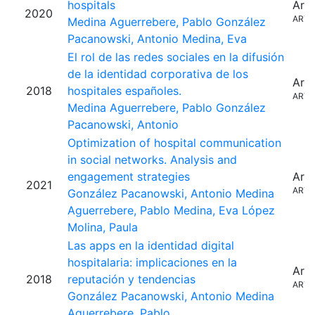
hospitals
Artí
2020
ARTI
Medina Aguerrebere, Pablo
González
Pacanowski, Antonio
Medina, Eva
El rol de las redes sociales en la difusión
de la identidad corporativa de los
Artí
2018
hospitales españoles.
ARTI
Medina Aguerrebere, Pablo
González
Pacanowski, Antonio
Optimization of hospital communication
in social networks. Analysis and
engagement strategies
Artí
2021
ARTI
González Pacanowski, Antonio
Medina
Aguerrebere, Pablo
Medina, Eva
López
Molina, Paula
Las apps en la identidad digital
hospitalaria: implicaciones en la
Artí
2018
reputación y tendencias
ARTI
González Pacanowski, Antonio
Medina
Aguerrebere, Pablo