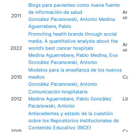
Blogs para pacientes como nueva fuente
de información de salud
Artí
2011
ARTI
González Pacanowski, Antonio
Medina
Aguerrebere, Pablo
Promoting health brands through social
media. A quantitative analysis about the
Artí
2022
world’s best cancer hospitals
ARTI
Medina Aguerrebere, Pablo
Medina, Eva
González Pacanowski, Antonio
Modelos para la enseñanza de los nuevos
2010
medios
Capí
González Pacanowski, Antonio
Comunicación hospitalaria
2012
Medina Aguerrebere, Pablo
González
Libr
Pacanowski, Antonio
Antecedentes y estado de la cuestión
sobre los Repositorios Institucionales de
Contenido Educativo (RICE)
2015
Capí