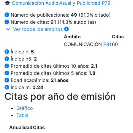
Comunicación Audiovisual y Publicidad
P79
Número de publicaciones:
49
(
51.0
% citado)
Número de citas:
91
(14.3% autocitas)
keyboard_arrow_down
Ver todos los ámbitos
Ámbito
Citas
COMUNICACIÓN
P81
60
Índice h:
5
Índice h5:
2
Promedio de citas últimos 10 años:
2.1
Promedio de citas últimos 5 años:
1.8
Edad académica:
21 años
Índice m:
0.24
Citas por año de emisión
Gráfico
Tabla
Anualidad
Citas