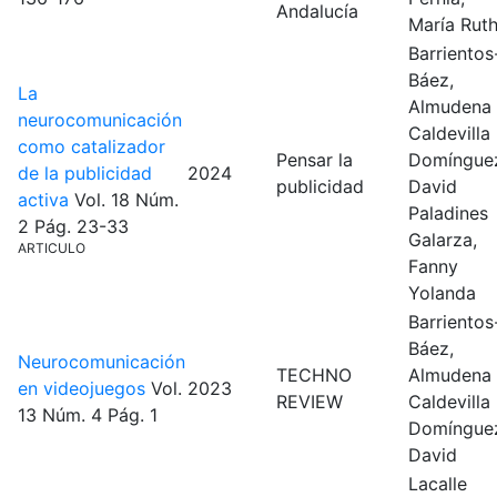
Andalucía
María Rut
Barrientos
Báez,
La
Almudena
neurocomunicación
Caldevilla
como catalizador
Pensar la
Domíngue
de la publicidad
2024
publicidad
David
activa
Vol. 18
Núm.
Paladines
2
Pág. 23-33
Galarza,
ARTICULO
Fanny
Yolanda
Barrientos
Báez,
Neurocomunicación
TECHNO
Almudena
en videojuegos
Vol.
2023
REVIEW
Caldevilla
13
Núm. 4
Pág. 1
Domíngue
David
Lacalle