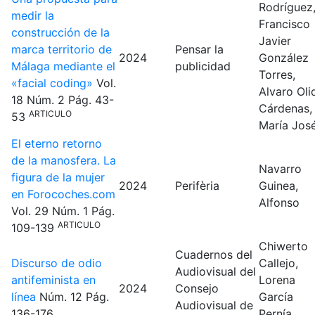
Rodríguez
medir la
Francisco
construcción de la
Javier
marca territorio de
Pensar la
2024
González
Málaga mediante el
publicidad
Torres,
«facial coding»
Vol.
Alvaro
Oli
18
Núm. 2
Pág. 43-
Cárdenas,
ARTICULO
53
María Jos
El eterno retorno
de la manosfera. La
Navarro
figura de la mujer
2024
Perifèria
Guinea,
en Forocoches.com
Alfonso
Vol. 29
Núm. 1
Pág.
ARTICULO
109-139
Chiwerto
Cuadernos del
Discurso de odio
Callejo,
Audiovisual del
antifeminista en
Lorena
2024
Consejo
línea
Núm. 12
Pág.
García
Audiovisual de
136-176
Pernía,