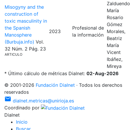
Zalduendo
Misogyny and the
María
construction of
Rosario
toxic masculinity in
Gómez
the Spanish
Profesional de
2023
Morales,
Manosphere
la información
Beatriz
(Burbuja.info)
Vol.
María
32
Núm. 2
Pág. 23
Vicent
ARTICULO
Ibáñez,
Mireya
* Último cálculo de métricas Dialnet:
02-Aug-2026
©
2001
-
2026
Fundación Dialnet
·
Todos los derechos
reservados
mail
dialnet.metricas@unirioja.es
Coordinado por
Dialnet
I
nicio
B
uscar