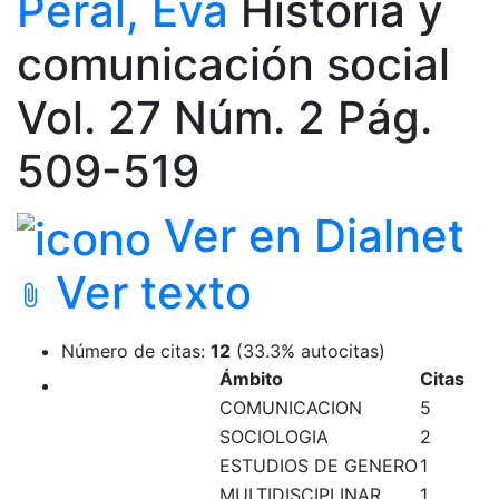
Peral, Eva
Historia y
comunicación social
Vol. 27 Núm. 2 Pág.
509-519
Ver en Dialnet
Ver texto
attach_file
Número de citas:
12
(33.3% autocitas)
Ámbito
Citas
COMUNICACION
5
SOCIOLOGIA
2
ESTUDIOS DE GENERO
1
MULTIDISCIPLINAR
1