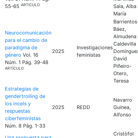
ARTICULO
55-65
Sala, Alba
María
Barrientos
Báez,
Neurocomunicación
Almudena
para el cambio de
Caldevilla
paradigma de
Investigaciones
2025
Domíngue
género
Vol. 16
feministas
David
Núm. 1
Pág. 39-48
Piñeiro-
ARTICULO
Otero,
Teresa
Estrategias de
gendertrolling de
Navarro
los incels y
2025
REDD
Guinea,
respuestas
Alfonso
ciberfeministas
Núm. 8
Pág. 1-33
Cristòfol
Una propuesta para