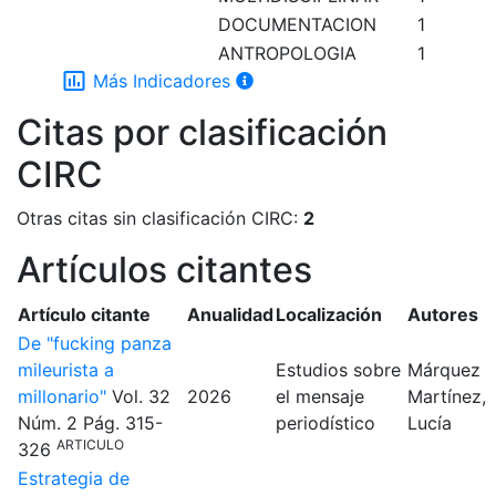
DOCUMENTACION
1
ANTROPOLOGIA
1
insert_chart_outlined
Más Indicadores
Citas por clasificación
CIRC
Otras citas sin clasificación CIRC:
2
Artículos citantes
Artículo citante
Anualidad
Localización
Autores
De "fucking panza
mileurista a
Estudios sobre
Márquez
millonario"
Vol. 32
2026
el mensaje
Martínez,
Núm. 2
Pág. 315-
periodístico
Lucía
ARTICULO
326
Estrategia de