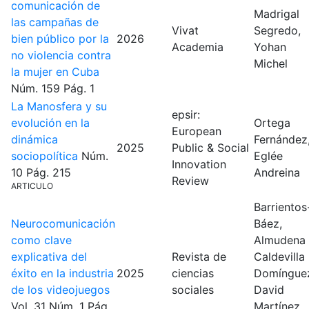
comunicación de
Madrigal
las campañas de
Vivat
Segredo,
bien público por la
2026
Academia
Yohan
no violencia contra
Michel
la mujer en Cuba
Núm. 159
Pág. 1
La Manosfera y su
epsir:
evolución en la
Ortega
European
dinámica
Fernández
2025
Public & Social
sociopolítica
Núm.
Eglée
Innovation
10
Pág. 215
Andreina
Review
ARTICULO
Barrientos
Neurocomunicación
Báez,
como clave
Almudena
explicativa del
Revista de
Caldevilla
éxito en la industria
2025
ciencias
Domíngue
de los videojuegos
sociales
David
Vol. 31
Núm. 1
Pág.
Martínez